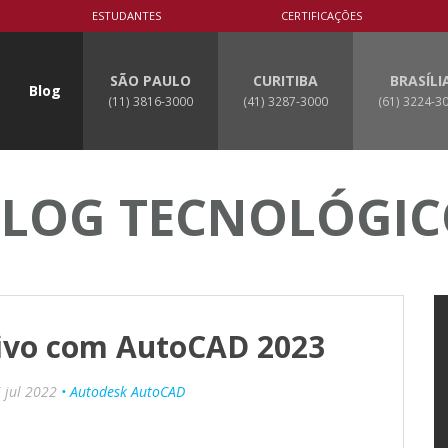
ESTUDANTES
CERTIFICAÇÕES
SÃO PAULO
CURITIBA
BRASÍLI
Blog
(11) 3816-3000
(41) 3287-3000
(61) 3224-3
LOG TECNOLÓGI
tivo com AutoCAD 2023
 jul 2022
• Autodesk AutoCAD