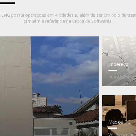
 ENG possui operações em 4 cidades e, além de ser um polo de trei
também é referência na venda de Softwares.
Endereço
Rua Alvarenga
Mac ou PC
Você escolhe 