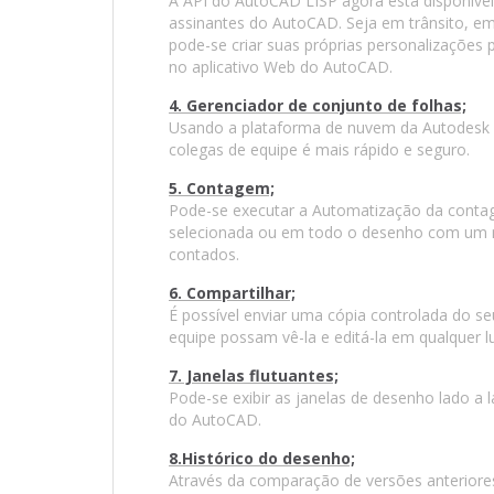
A API do AutoCAD LISP agora está disponível
assinantes do AutoCAD. Seja em trânsito, em
pode-se criar suas próprias personalizaçõe
no aplicativo Web do AutoCAD.
4. Gerenciador de conjunto de folhas;
Usando a plataforma de nuvem da Autodesk po
colegas de equipe é mais rápido e seguro.
5. Contagem;
Pode-se executar a Automatização da conta
selecionada ou em todo o desenho com um me
contados.
6. Compartilhar;
É possível enviar uma cópia controlada do s
equipe possam vê-la e editá-la em qualquer l
7. Janelas flutuantes;
Pode-se exibir as janelas de desenho lado a
do AutoCAD.
8.Histórico do desenho;
Através da comparação de versões anteriores