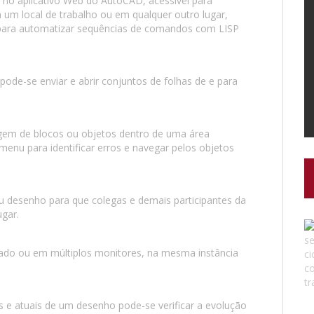
 no aplicativo Web do AutoCAD, acessível para
 um local de trabalho ou em qualquer outro lugar,
s para automatizar sequências de comandos com LISP
de-se enviar e abrir conjuntos de folhas de e para
gem de blocos ou objetos dentro de uma área
nu para identificar erros e navegar pelos objetos
eu desenho para que colegas e demais participantes da
ugar.
 lado ou em múltiplos monitores, na mesma instância
 e atuais de um desenho pode-se verificar a evolução