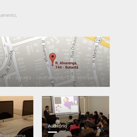
namento,
, 744 – Butantã – São Paulo/SP • CEP: 05509-001
Auditório
a plataforma