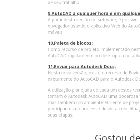
de seu trabalho.
9.AutoCAD a qualquer hora e em qualque
A partir desta versão do software, é possível
navegador usando o aplicativo Web do AutoC
móveis.
10.Paleta de blocos;
Como recurso de projeto implementado nesta 
AutoCAD rapidamente no desktop ou no apli
11.Enviar para Autodesk Docs;
Nesta nova versão, existe o recurso de Env
diretamente do AutoCAD para o Autodesk Do
A utilização planejada de cada um destes recu
tornam o Autodesk AutoCAD uma poderosa f
mas também um ambiente eficiente de projetos
participantes do processo desde a conceitua
suas etapas.
Gostou de