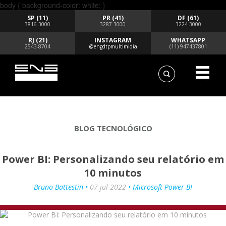
body { background-color: white; }
SP (11)
PR (41)
DF (61)
3816-3000
3287-3000
3224-3000
RJ (21)
INSTAGRAM
WHATSAPP
2543-8704
@engdtpmultimidia
(11) 947437801
BLOG TECNOLÓGICO
Power BI: Personalizando seu relatório em
10 minutos
Bruno Battestin •
07 jul 2022
• Microsoft Power BI