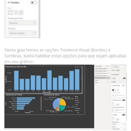
Nesta guia temos as opções Fronteira Visual (Bordas) e
Sombras, basta habilitar estas opções para que sejam aplicadas
em seu gráfico: