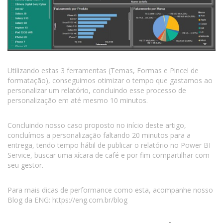
Utilizando estas 3 ferramentas (Temas, Formas e Pincel de
formatação), conseguimos otimizar o tempo que gastamos ao
personalizar um relatório, concluindo esse processo de
personalização em até mesmo 10 minutos.
Concluindo nosso caso proposto no início deste artigo,
concluímos a personalização faltando 20 minutos para a
entrega, tendo tempo hábil de publicar o relatório no Power BI
Service, buscar uma xícara de café e por fim compartilhar com
seu gestor.
Para mais dicas de performance como esta, acompanhe nosso
Blog da ENG: https://eng.com.br/blog