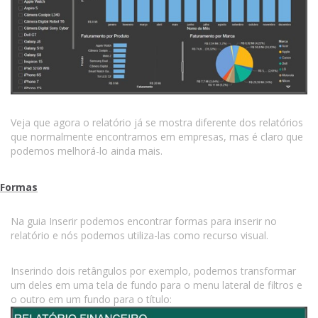
Veja que agora o relatório já se mostra diferente dos relatórios
que normalmente encontramos em empresas, mas é claro que
podemos melhorá-lo ainda mais.
Formas
Na guia Inserir podemos encontrar formas para inserir no
relatório e nós podemos utiliza-las como recurso visual.
Inserindo dois retângulos por exemplo, podemos transformar
um deles em uma tela de fundo para o menu lateral de filtros e
o outro em um fundo para o título: