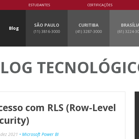
ESTUDANTES
CERTIFICAÇÕES
SÃO PAULO
CURITIBA
BRASÍLI
Blog
(11) 3816-3000
(41) 3287-3000
(61) 3224-3
LOG TECNOLÓGI
acesso com RLS (Row-Level
curity)
 dez 2021
• Microsoft Power BI