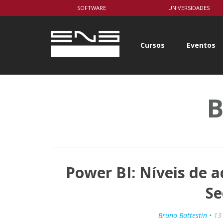
body { background-color: white; }
SOFTWARE
UNIVERSIDADES
Cursos
Eventos
B
Power BI: Níveis de 
Se
Bruno Battestin •
13