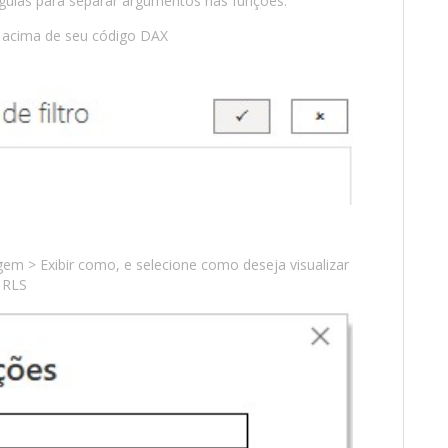
írgulas para separar argumentos nas funções.
k” acima de seu código DAX
em > Exibir como, e selecione como deseja visualizar
o RLS