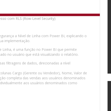
Segurança a Nível de Linha com Power BI, explicando o
 sua implementação.
de Linha, é uma função no Power BI que permite
ado no usuário que está visualizando o relatório.
as filtragens de dados, direcionadas a nível
olunas Cargo (Gerente ou Vendedor), Nome, Valor de
ização completa das vendas aos usuários denominados
 individualmente aos usuários denominados como