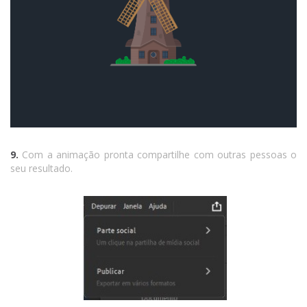
9.
Com a animação pronta compartilhe com outras pessoas o
seu resultado.