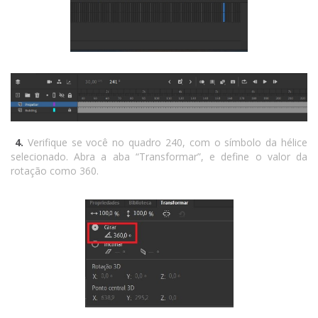
4.
Verifique se você no quadro 240, com o símbolo da hélice
selecionado. Abra a aba “Transformar”, e define o valor da
rotação como 360.