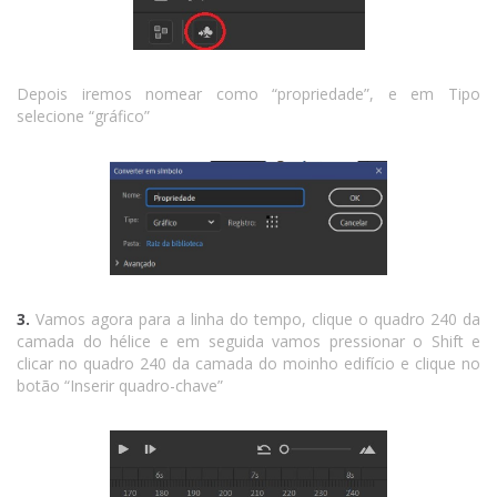
Depois iremos nomear como “propriedade”, e em Tipo
selecione “gráfico”
3.
Vamos agora para a linha do tempo, clique o quadro 240 da
camada do hélice e em seguida vamos pressionar o Shift e
clicar no quadro 240 da camada do moinho edifício e clique no
botão “Inserir quadro-chave”