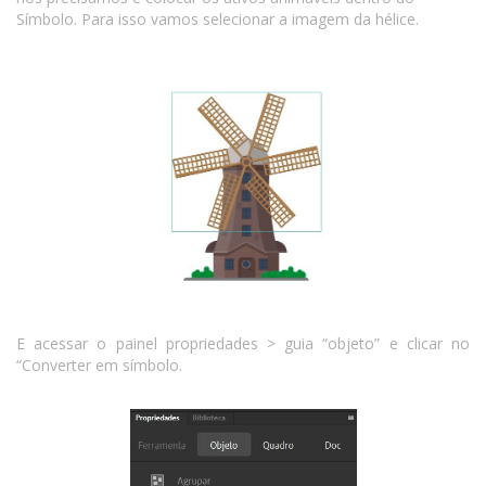
Símbolo. Para isso vamos selecionar a imagem da hélice.
E acessar o painel propriedades > guia “objeto” e clicar no
“Converter em símbolo.