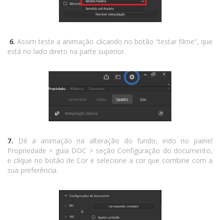
6.
Assim teste a animação clicando no botão “testar filme”, que
está no lado direto na parte superior.
7.
Dê a animação na alteração do fundo, indo no painel
Propriedade > guia DOC > seção Configuração do documento,
e clique no botão de Cor e selecione a cor que combine com a
sua preferência.