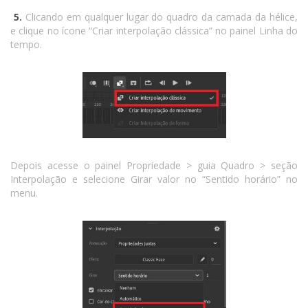
5.
Clicando em qualquer lugar do quadro da camada da hélice,
e clique no ícone “Criar interpolação clássica” no painel Linha do
tempo.
Depois acesse o painel Propriedade > guia Quadro > seção
Interpolação e selecione Girar valor no “Sentido horário” no
menu.