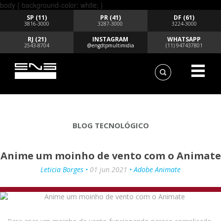
body { background-color: white; }
SP (11)
PR (41)
DF (61)
3816-3000
3287-3000
3224-3000
RJ (21)
INSTAGRAM
WHATSAPP
2543-8704
@engdtpmultimidia
(11) 947437801
BLOG TECNOLÓGICO
Anime um moinho de vento com o Animate
Leticia Borges •
01 jun 2021
• Adobe Animate