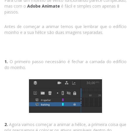
Para criar um moinho de vento funcionando parece complicado,
mas com o
Adobe Animate
é fácil e simples com apenas 8
passos.
Antes de começar a animar temos que lembrar que o edifício
moinho e a sua hélice são duas imagens separadas.
1.
O primeiro passo necessário é fechar a camada do edifício
do moinho.
2.
Agora vamos começar a animar a hélice, a primeira coisa que
nós precisamos é colocar os ativos animáveis dentro do