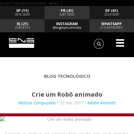
body { background-color: white; }
SP (11)
PR (41)
DF (61)
3816-3000
3287-3000
3224-3000
RJ (21)
INSTAGRAM
WHATSAPP
2543-8704
@engdtpmultimidia
(11) 947437801
BLOG TECNOLÓGICO
Crie um Robô animado
Melissa Campuzano •
26 mai 2017
• Adobe Animate