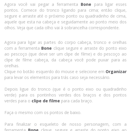
Agora você vai pegar a ferramenta
Bone
para ligar esses
pontos. Comece do tronco ligando para cima; então clique,
segure e arraste até o próximo ponto ou quadradinho de cima,
aquele que esta na cabeça e seguidamente ao ponto meio dos
olhos. Veja que cada olho vai à sobrancelha correspondente.
Agora para ligar as partes do corpo cabeça, tronco e orelhas
com a ferramenta
Bone
clique segure e arraste do ponto eixo
ao pescoço (que deve ser um clipe de filme) e do pescoço ao
clipe de filme cabeça, da cabeça você pode puxar para as
orelhas.
Clique no botão esquerdo do mouse e selecione em
Organizar
para levar os elementos para trás caso seja necessário.
Depois ligue do tronco (que é o ponto eixo ou quadradinho
verde) para os pontinhos verdes dos braços e dos pontos
verdes para o
clipe de filme
para cada braço.
Faça o mesmo com os pontos de baixo.
Para finalizar o esqueleto de nosso personagem, com a
ferramenta
Bone
clique, segure e arraste do ponto eixo ao