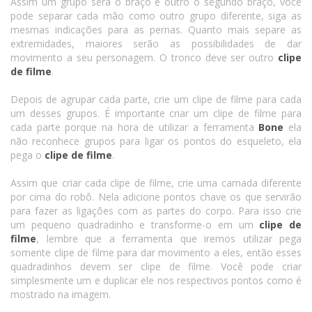
Assim um grupo será o braço e outro o segundo braço, você
pode separar cada mão como outro grupo diferente, siga as
mesmas indicações para as pernas. Quanto mais separe as
extremidades, maiores serão as possibilidades de dar
movimento a seu personagem. O tronco deve ser outro
clipe
de filme
.
Depois de agrupar cada parte, crie um clipe de filme para cada
um desses grupos. É importante criar um clipe de filme para
cada parte porque na hora de utilizar a ferramenta
Bone
ela
não reconhece grupos para ligar os pontos do esqueleto, ela
pega o
clipe de filme
.
Assim que criar cada clipe de filme, crie uma camada diferente
por cima do robô. Nela adicione pontos chave os que servirão
para fazer as ligações com as partes do corpo. Para isso crie
um pequeno quadradinho e transforme-o em um
clipe de
filme
, lembre que a ferramenta que iremos utilizar pega
somente clipe de filme para dar movimento a eles, então esses
quadradinhos devem ser clipe de filme. Você pode criar
simplesmente um e duplicar ele nos respectivos pontos como é
mostrado na imagem.