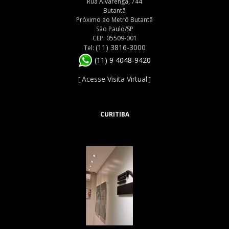
Rua Alvarenga, 744
Butantã
Próximo ao Metrô Butantã
São Paulo/SP
CEP: 05509-001
(11) 3816-3000
Tel:
(11) 9 4048-9420
Acesse Visita Virtual
[
]
CURITIBA