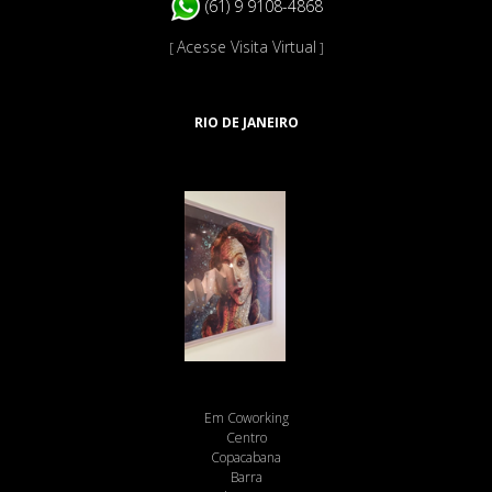
(61) 9 9108-4868
Acesse Visita Virtual
[
]
RIO DE JANEIRO
Em Coworking
Centro
Copacabana
Barra