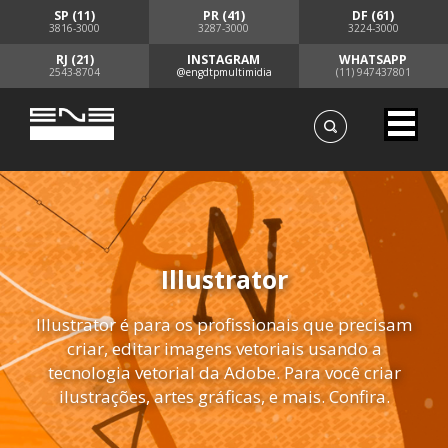
SP (11)
PR (41)
DF (61)
3816-3000
3287-3000
3224-3000
RJ (21)
INSTAGRAM
WHATSAPP
2543-8704
@engdtpmultimidia
(11) 947437801
Illustrator
Illustrator é para os profissionais que precisam
criar, editar imagens vetoriais usando a
tecnologia vetorial da Adobe. Para você criar
ilustrações, artes gráficas, e mais. Confira.