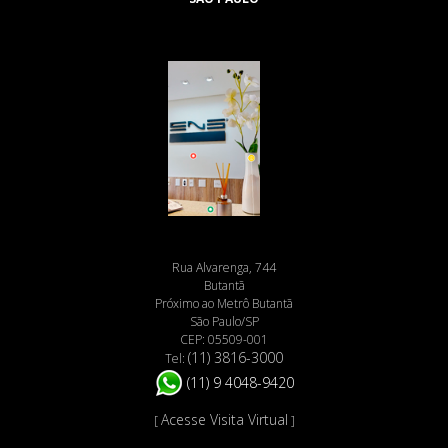
Rua Alvarenga, 744
Butantã
Próximo ao Metrô Butantã
São Paulo/SP
CEP: 05509-001
(11) 3816-3000
Tel:
(11) 9 4048-9420
Acesse Visita Virtual
[
]