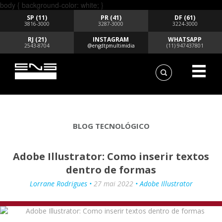
body { background-color: white; }
SP (11)
PR (41)
DF (61)
3816-3000
3287-3000
3224-3000
RJ (21)
INSTAGRAM
WHATSAPP
2543-8704
@engdtpmultimidia
(11) 947437801
BLOG TECNOLÓGICO
Adobe Illustrator: Como inserir textos
dentro de formas
Lorrane Rodrigues •
27 mai 2022
• Adobe Illustrator