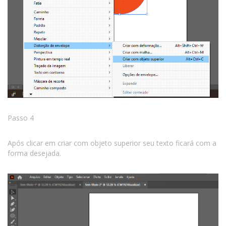
Passo 4
Após clicar em criar com objeto superior seu texto ficará com a
forma desejada.