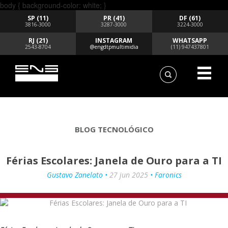
body { background-color: white; }
SP (11)
PR (41)
DF (61)
3816-3000
3287-3000
3224-3000
RJ (21)
INSTAGRAM
WHATSAPP
2543-8704
@engdtpmultimidia
(11) 947437801
BLOG TECNOLÓGICO
Férias Escolares: Janela de Ouro para a TI
Gustavo Zanelato •
27 jun 2025
• Faronics