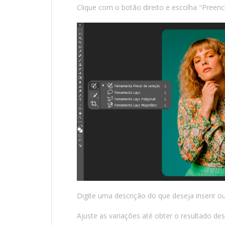
Clique com o botão direito e escolha "Preen
Digite uma descrição do que deseja inserir 
Ajuste as variações até obter o resultado de