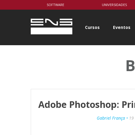
body { background-color: white; }
SOFTWARE
UNIVERSIDADES
Cursos
Eventos
B
Adobe Photoshop: Pri
Gabriel França •
19