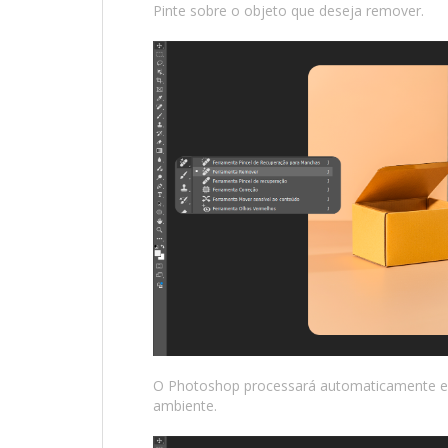
Pinte sobre o objeto que deseja remover.
O Photoshop processará automaticamente e
ambiente.