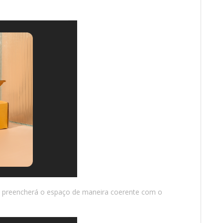
 preencherá o espaço de maneira coerente com o