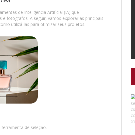
tivo)
ntas de Inteligência Artificial (IA) que
 e fotógrafos. A seguir, vamos explorar as principais
omo utilizá-las para otimizar seus projetos.
 ferramenta de seleção.