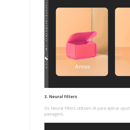
3. Neural Filters
Os Neural Filters utilizam IA para aplicar aju
paisagens.