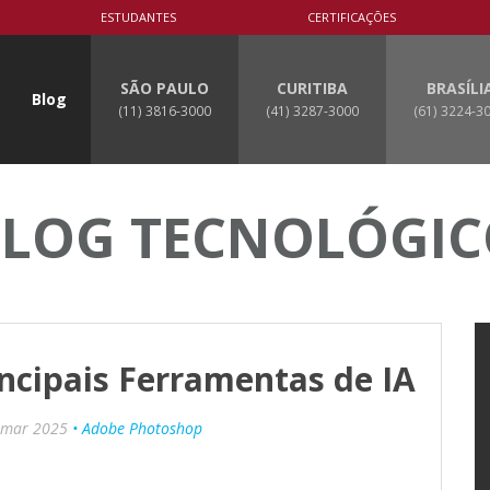
ESTUDANTES
CERTIFICAÇÕES
SÃO PAULO
CURITIBA
BRASÍLI
Blog
(11) 3816-3000
(41) 3287-3000
(61) 3224-3
LOG TECNOLÓGI
ncipais Ferramentas de IA
 mar 2025
• Adobe Photoshop