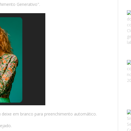
chimento Generativo".
ou deixe em branco para preenchimento automático.
sejado.