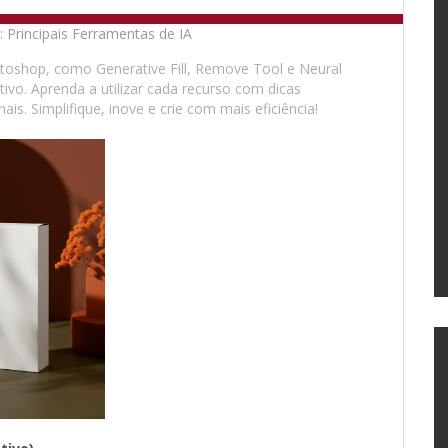
oshop, como Generative Fill, Remove Tool e Neural
tivo. Aprenda a utilizar cada recurso com dicas
s. Simplifique, inove e crie com mais eficiência!