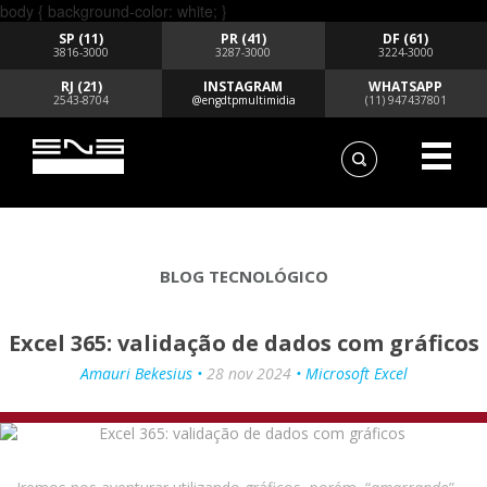
body { background-color: white; }
SP (11)
PR (41)
DF (61)
3816-3000
3287-3000
3224-3000
RJ (21)
INSTAGRAM
WHATSAPP
2543-8704
@engdtpmultimidia
(11) 947437801
BLOG TECNOLÓGICO
Excel 365: validação de dados com gráficos
Amauri Bekesius •
28 nov 2024
• Microsoft Excel