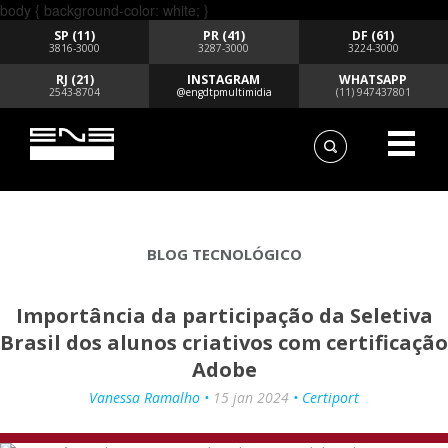
body { background-color: white; }
SP (11)
PR (41)
DF (61)
3816-3000
3287-3000
3224-3000
RJ (21)
INSTAGRAM
WHATSAPP
2543-8704
@engdtpmultimidia
(11) 947437801
BLOG TECNOLÓGICO
Importância da participação da Seletiva
Brasil dos alunos criativos com certificação
Adobe
Vanessa Ramalho •
15 jan 2024
• Certiport