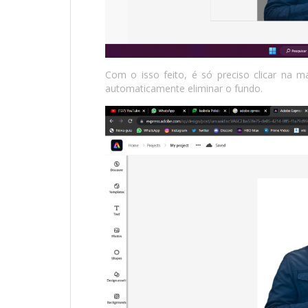
Com o isso feito, é só preciso clicar na ma
automaticamente eliminar o fundo.