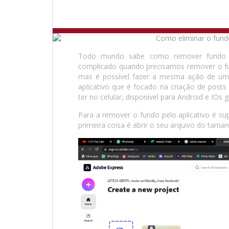
Todo mundo sabe como remover fundo 
complicado quando precisamos remover o f
mas é possível fazer a mesma ação de uma
aplicativo que é focado na criação de post
ter no celular, disponível para Android e IOs 
Para a remover o fundo pelo aplicativo é sup
primeira coisa é abrir o seu arquivo do tamanh