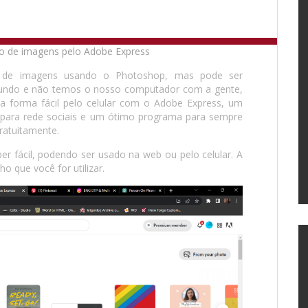
de imagens usando o Photoshop, mas pode ser
undo e não temos o nosso computador com a gente,
 forma fácil pelo celular com o Adobe Express, um
s para rede sociais e um ótimo programa para sempre
gratuitamente.
er fácil, podendo ser usado na web ou pelo celular. A
o que você for utilizar.