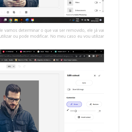
nde vamos determinar o que vai ser removido, ele já vai
tilizar ou pode modificar. No meu caso eu vou utilizar