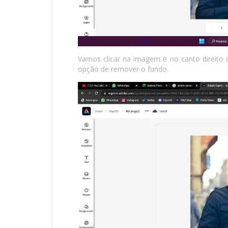
Vamos clicar na imagem e no canto direito d
opção de remover o fundo.