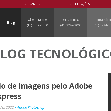
ESTUDANTES
CERTIFICAÇÕES
SÃO PAULO
CURITIBA
BRASÍLI
Blog
(11) 3816-3000
(41) 3287-3000
(61) 3224-3
LOG TECNOLÓGI
do de imagens pelo Adobe
xpress
dez 2022
• Adobe Photoshop