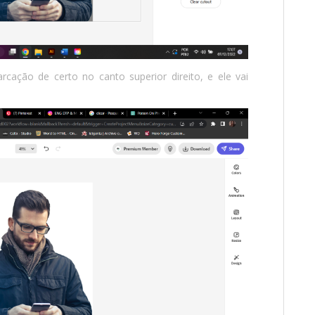
rcação de certo no canto superior direito, e ele vai