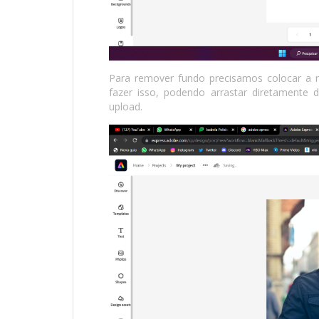
Para remover fundo precisamos colocar a 
fazer isso, podendo arrastar diretamente
upload.