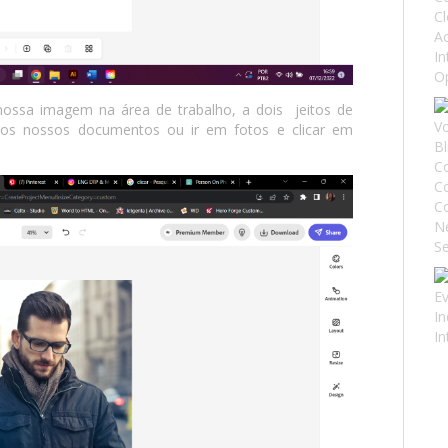
nossa imagem na área de trabalho, a dois jeitos de
 dos nossos documentos ou ir em fotos e clicar em