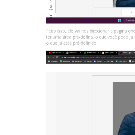
Feito isso, ele vai nos direcionar a pagina o
ter uma área pré-defina, o que você pode já u
o que já está pré-definido.