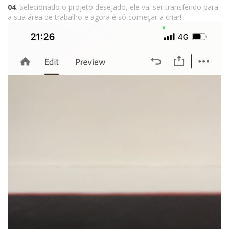
04
. Selecionado o projeto desejado, ele vai ser transferido para
a sua área de trabalho e agora é só começar a criar!