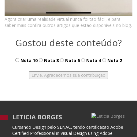
Agora criar uma realidade virtual nunca foi tão fácil, e para
saber mais confira outros artigos que estão disponíveis no blog.
Gostou deste conteúdo?
Nota 10
Nota 8
Nota 6
Nota 4
Nota 2
LETICIA BORGES
Cursando Design pelo SENAC, tendo certificação Adobe
Certified Professional in Visual Design using Adobe