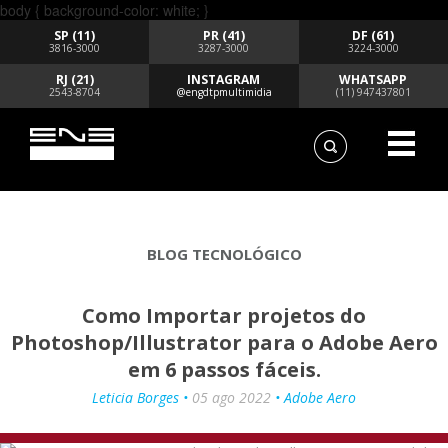
body { background-color: white; }
SP (11)
PR (41)
DF (61)
3816-3000
3287-3000
3224-3000
RJ (21)
INSTAGRAM
WHATSAPP
2543-8704
@engdtpmultimidia
(11) 947437801
BLOG TECNOLÓGICO
Como Importar projetos do
Photoshop/Illustrator para o Adobe Aero
em 6 passos fáceis.
Leticia Borges •
05 ago 2022
• Adobe Aero