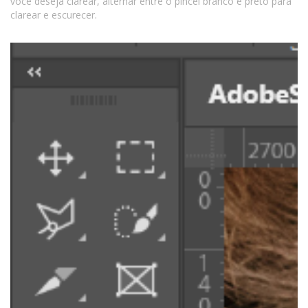
você deseja clarear, alternar entre o pincel branco e preto para
clarear e escurecer.