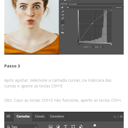
Passo 3
Após ajustar, selecione a camada curvas, na máscara das
curvas e aperte as teclas Ctrl+E
Obs: Caso as teclas Ctrl+E não funcione, aperte as teclas Ctrl+i