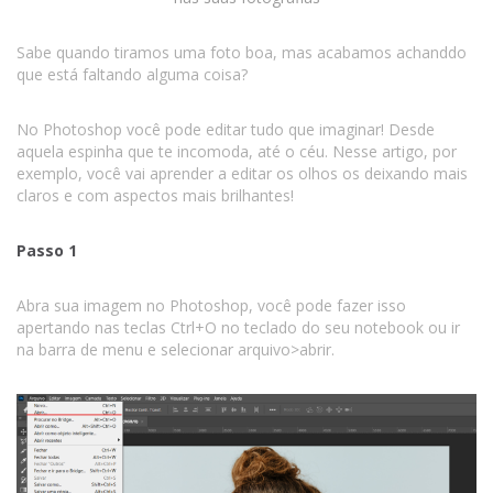
Sabe quando tiramos uma foto boa, mas acabamos achanddo
que está faltando alguma coisa?
No Photoshop você pode editar tudo que imaginar! Desde
aquela espinha que te incomoda, até o céu. Nesse artigo, por
exemplo, você vai aprender a editar os olhos os deixando mais
claros e com aspectos mais brilhantes!
Passo 1
Abra sua imagem no Photoshop, você pode fazer isso
apertando nas teclas Ctrl+O no teclado do seu notebook ou ir
na barra de menu e selecionar arquivo>abrir.