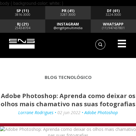
body { background-color: white; }
SP (11)
PR (41)
DF (61)
3816-3000
3287-3000
3224-3000
RJ (21)
INSTAGRAM
WHATSAPP
2543-8704
@engdtpmultimidia
(11) 947437801
BLOG TECNOLÓGICO
Adobe Photoshop: Aprenda como deixar os
olhos mais chamativo nas suas fotografias
Lorrane Rodrigues •
02 jun 2022
• Adobe Photoshop