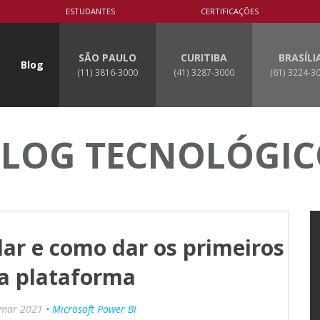
ESTUDANTES
CERTIFICAÇÕES
SÃO PAULO
CURITIBA
BRASÍLI
Blog
(11) 3816-3000
(41) 3287-3000
(61) 3224-3
LOG TECNOLÓGI
ar e como dar os primeiros
a plataforma
 mar 2021
• Microsoft Power BI