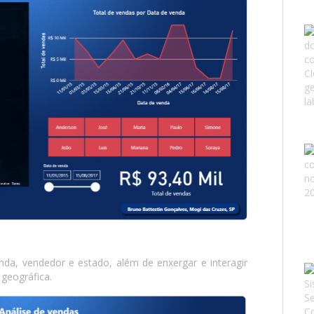
nda, vendedor e estado, além de enxergar e interagir
 geográfica.