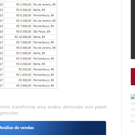
emos transformar uma análise demorada num painel
impressões.