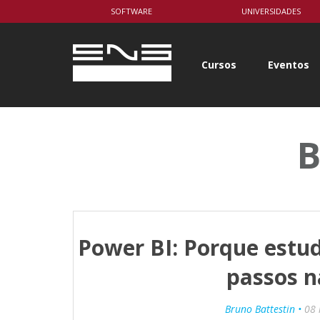
body { background-color: white; }
SOFTWARE
UNIVERSIDADES
Cursos
Eventos
B
Power BI: Porque estud
passos n
Bruno Battestin •
08