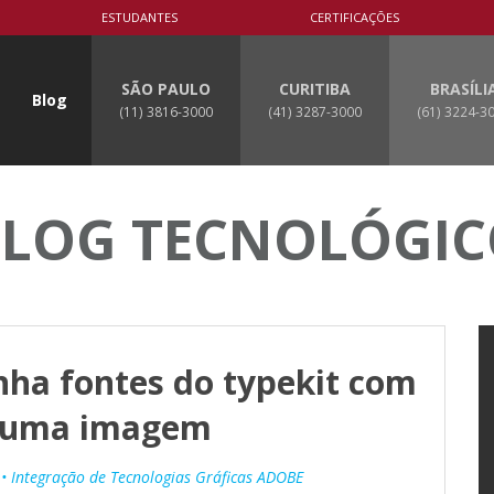
ESTUDANTES
CERTIFICAÇÕES
SÃO PAULO
CURITIBA
BRASÍLI
Blog
(11) 3816-3000
(41) 3287-3000
(61) 3224-3
LOG TECNOLÓGI
ha fontes do typekit com
 uma imagem
• Integração de Tecnologias Gráficas ADOBE