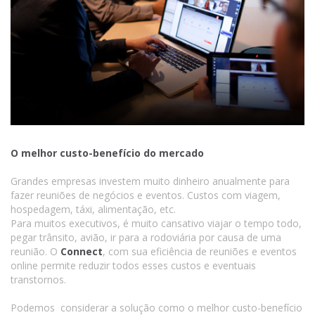
O melhor custo-benefício do mercado
Grandes empresas investem muito dinheiro anualmente para
fazer reuniões de negócios e eventos. Custos com viagem,
hospedagem, táxi, alimentação, etc.
Para muitos executivos, é muito cansativo viajar o tempo todo,
pegar trânsito, avião, ir para a rodoviária por causa de uma
reunião. O
Connect
, com sua eficiência de reuniões e eventos
online permite reduzir todos esses custos e eventuais
transtornos.
Podemos considerar a solução como o melhor custo-benefício