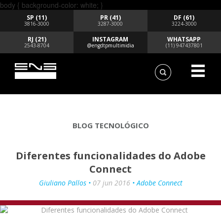
body { background-color: white; }
SP (11)
PR (41)
DF (61)
3816-3000
3287-3000
3224-3000
RJ (21)
INSTAGRAM
WHATSAPP
2543-8704
@engdtpmultimidia
(11) 947437801
BLOG TECNOLÓGICO
Diferentes funcionalidades do Adobe
Connect
Giuliano Pallos •
07 jun 2016
• Adobe Connect