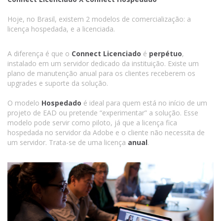
Hoje, no Brasil, existem 2 modelos de comercialização: a
licença hospedada, e a licenciada.
A diferença é que o
Connect Licenciado
é
perpétuo
,
instalado em um servidor dedicado da instituição. Existe um
plano de manutenção anual para os clientes receberem os
upgrades e suporte da solução.
O modelo
Hospedado
é ideal para quem está no início de um
projeto de EAD ou pretende “experimentar” a solução. Esse
modelo pode servir como piloto, já que a licença fica
hospedada no servidor da Adobe e o cliente não necessita de
um servidor. Trata-se de uma licença
anual
.