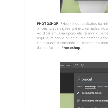
PHOTOSHOP
: Exibe só os resultados da in
pinceis, predefinições, painéis, camadas, doc
Ao clicar em uma opção ela ira abrir o pain
arquivo irá abri-lo ou se é uma camada a torn
ele esquece o comando ou o nome do menu 
da interface do
Photoshop
.