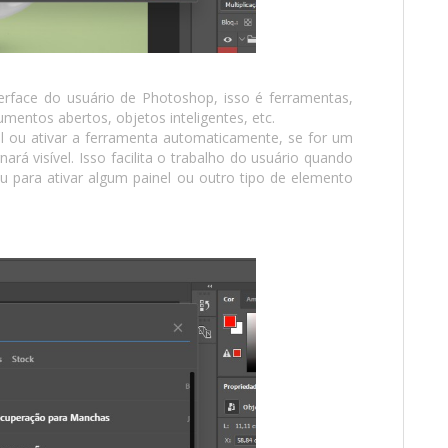
terface do usuário de Photoshop, isso é ferramentas,
umentos abertos, objetos inteligentes, etc.
el ou ativar a ferramenta automaticamente, se for um
ará visível. Isso facilita o trabalho do usuário quando
para ativar algum painel ou outro tipo de elemento