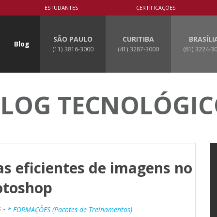
ESTUDANTES
CERTIFICAÇÕES
SÃO PAULO
CURITIBA
BRASÍLI
Blog
(11) 3816-3000
(41) 3287-3000
(61) 3224-3
LOG TECNOLÓGI
s eficientes de imagens no
otoshop
6
• * FORMAÇÕES (Pacotes de Treinamentos)