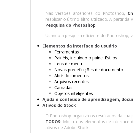
Nas versões anteriores do Photoshop,
Cm
reaplicar o último filtro utilizado. A partir
Pesquisa do Photoshop
.
Usando a pesquisa eficiente do Photoshop, vo
Elementos da interface do usuário
Ferramentas
Painéis, incluindo o painel Estilos
Itens de menu
Novas predefinições de documento
Abrir documentos
Arquivos recentes
Camadas
Objetos inteligentes
Ajuda e conteúdo de aprendizagem, docum
Ativos do Stock
O Photoshop organiza os resultados da sua p
TODOS:
Mostra os elementos de interface d
ativos de Adobe Stock.