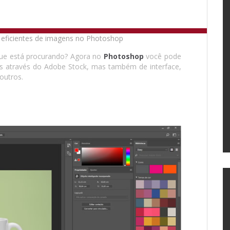
que está procurando? Agora no
Photoshop
você pode
ns através do Adobe Stock, mas também de interface,
outros.