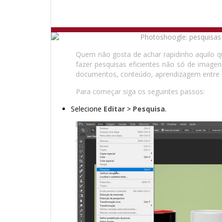
Quem não gosta de achar rapidinho aquilo 
fazer pesquisas eficientes não só de image
documentos, conteúdo, aprendizagem entre 
Para começar siga os seguintes passos:
Selecione
Editar
>
Pesquisa
.