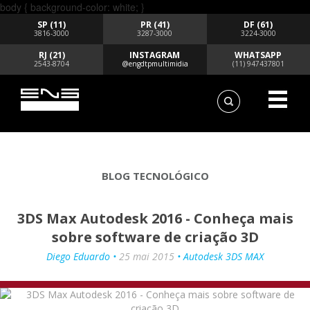
body { background-color: white; }
SP (11)
PR (41)
DF (61)
3816-3000
3287-3000
3224-3000
RJ (21)
INSTAGRAM
WHATSAPP
2543-8704
@engdtpmultimidia
(11) 947437801
BLOG TECNOLÓGICO
3DS Max Autodesk 2016 - Conheça mais
sobre software de criação 3D
Diego Eduardo •
25 mai 2015
• Autodesk 3DS MAX