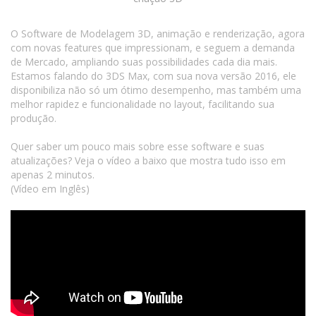
O Software de Modelagem 3D, animação e renderização, agora
com novas features que impressionam, e seguem a demanda
de Mercado, ampliando suas possibilidades cada dia mais.
Estamos falando do 3DS Max, com sua nova versão 2016, ele
disponibiliza não só um ótimo desempenho, mas também uma
melhor rapidez e funcionalidade no layout, facilitando sua
produção.
Quer saber um pouco mais sobre esse software e suas
atualizações? Veja o vídeo a baixo que mostra tudo isso em
apenas 2 minutos.
(Vídeo em Inglês)