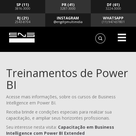
SP (11)
PR (41)
DF (61)
3816-3000
3287-3000
3224-3000
RJ (21)
INSTAGRAM
WHATSAPP
2543-8704
@engdtpmultimidia
(11) 947437801
Treinamentos de Power
BI
Acesse mais informações, sobre os cursos de Business
Intelligence em Power BI.
Receba brinde e condições especiais para realizar sua
capacitação, e ampliar seus horizontes profissionais.
Seu interesse nesta visita:
Capacitação em Business
Intelligence com Power BI Extended