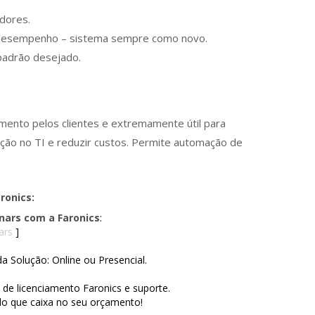
adores.
desempenho – sistema sempre como novo.
padrão desejado.
mento pelos clientes e extremamente útil para
enção no TI e reduzir custos. Permite automação de
ronics:
ars com a Faronics
:
ars
]
a Solução: Online ou Presencial.
e licenciamento Faronics e suporte.
o que caixa no seu orçamento!