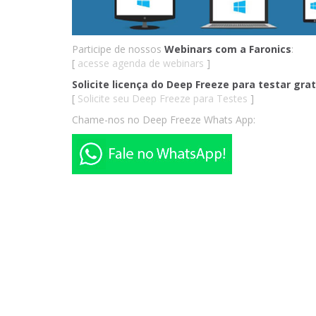
Participe de nossos
Webinars com a Faronics
:
[
acesse agenda de webinars
]
Solicite licença do Deep Freeze para testar gr
[
Solicite seu Deep Freeze para Testes
]
Chame-nos no Deep Freeze Whats App: