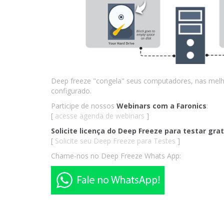
Deep freeze "congela" seus computadores, nas melh
configurado.
Participe de nossos
Webinars com a Faronics
:
[
acesse agenda de webinars
]
Solicite licença do Deep Freeze para testar gr
[
Solicite seu Deep Freeze para Testes
]
Chame-nos no Deep Freeze Whats App: