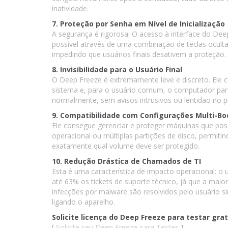
inatividade.
7. Proteção por Senha em Nível de Inicialização
A segurança é rigorosa. O acesso à interface do Deep
possível através de uma combinação de teclas ocult
impedindo que usuários finais desativem a proteção.
8. Invisibilidade para o Usuário Final
O Deep Freeze é extremamente leve e discreto. Ele
sistema e, para o usuário comum, o computador par
normalmente, sem avisos intrusivos ou lentidão no 
9. Compatibilidade com Configurações Multi-Bo
Ele consegue gerenciar e proteger máquinas que p
operacional ou múltiplas partições de disco, permiti
exatamente qual volume deve ser protegido.
10. Redução Drástica de Chamados de TI
Esta é uma característica de impacto operacional: 
até 63% os tickets de suporte técnico, já que a maio
infecções por malware são resolvidos pelo usuário 
ligando o aparelho.
Solicite licença do Deep Freeze para testar gr
[
Solicite seu Deep Freeze para Testes
]