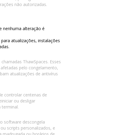
erações não autorizadas.
 e nenhuma alteração é
para atualizações, instalações
adas.
ais chamadas ThawSpaces. Esses
 afetadas pelo congelamento,
am atualizações de antivírus
e controlar centenas de
niciar ou desligar
terminal.
 o software descongela
u scripts personalizados, e
a madrugada ou horários de