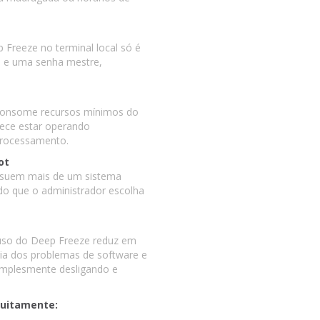
 Freeze no terminal local só é
a e uma senha mestre,
 consome recursos mínimos do
ece estar operando
processamento.
ot
ossuem mais de um sistema
ndo que o administrador escolha
o uso do Deep Freeze reduz em
ria dos problemas de software e
simplesmente desligando e
atuitamente: