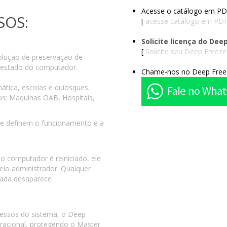
Acesse o catálogo em PD
SOS:
[
acesse catálogo em PD
Solicite licença do De
[
Solicite seu Deep Freeze
olução de preservação de
 estado do computador.
Chame-nos no Deep Free
ática, escolas e quiosques.
s: Máquinas OAB, Hospitais,
que definem o funcionamento e a
e o computador é reiniciado, ele
elo administrador. Qualquer
erada desaparece
essos do sistema, o Deep
racional, protegendo o Master