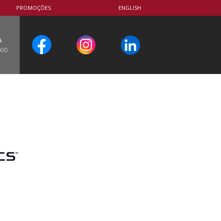
PROMOÇÕES
ENGLISH
A
000