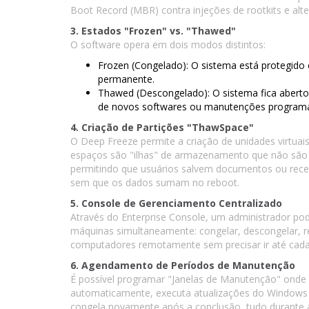
Boot Record (MBR) contra injeções de rootkits e alt
3. Estados "Frozen" vs. "Thawed"
O software opera em dois modos distintos:
Frozen (Congelado): O sistema está protegido
permanente.
Thawed (Descongelado): O sistema fica aberto 
de novos softwares ou manutenções program
4. Criação de Partições "ThawSpace"
O Deep Freeze permite a criação de unidades virtu
espaços são "ilhas" de armazenamento que não são
permitindo que usuários salvem documentos ou receb
sem que os dados sumam no reboot.
5. Console de Gerenciamento Centralizado
Através do Enterprise Console, um administrador pod
máquinas simultaneamente: congelar, descongelar, rei
computadores remotamente sem precisar ir até cada 
6. Agendamento de Períodos de Manutenção
É possível programar "Janelas de Manutenção" onde
automaticamente, executa atualizações do Windows o
congela novamente após a conclusão, tudo durante 