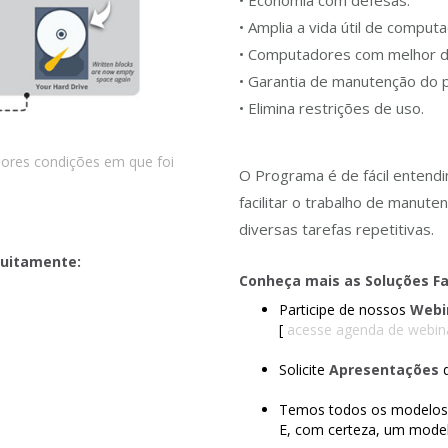
• Economia com defesas.
• Amplia a vida útil de comput
• Computadores com melhor 
• Garantia de manutenção do 
• Elimina restrições de uso.
ores condições em que foi
O Programa é de fácil entendi
facilitar o trabalho de manut
diversas tarefas repetitivas.
atuitamente:
Conheça mais as Soluções Fa
Participe de nossos
Webin
[
acesse agenda de webin
Solicite
Apresentações
d
Temos todos os modelos d
E, com certeza, um model