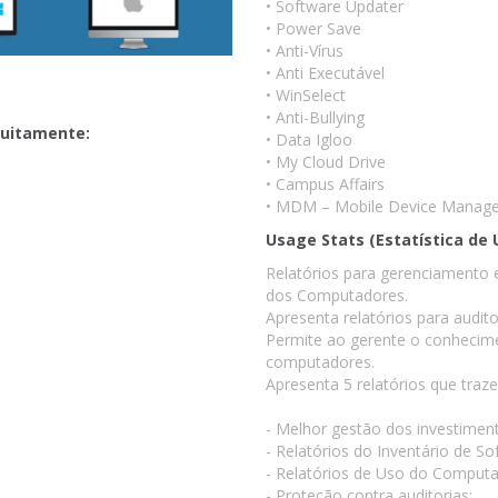
• Software Updater
• Power Save
• Anti-Vírus
• Anti Executável
• WinSelect
• Anti-Bullying
atuitamente:
• Data Igloo
• My Cloud Drive
• Campus Affairs
• MDM – Mobile Device Manag
Usage Stats (Estatística de 
Relatórios para gerenciamento 
dos Computadores.
Apresenta relatórios para audito
Permite ao gerente o conhecime
computadores.
Apresenta 5 relatórios que tra
- Melhor gestão dos investimen
- Relatórios do Inventário de So
- Relatórios de Uso do Computa
- Proteção contra auditorias;