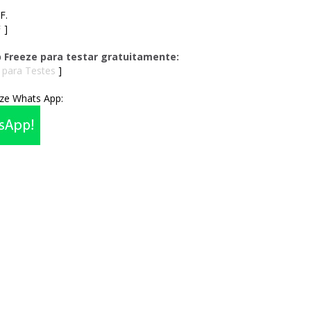
F.
F
]
ep Freeze para testar gratuitamente:
 para Testes
]
ze Whats App: