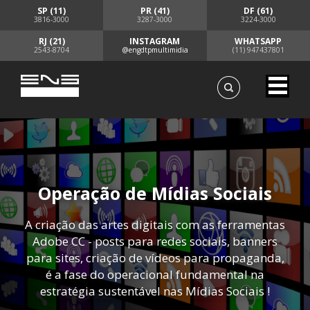
SP (11)
PR (41)
DF (61)
3816-3000
3287-3000
3224-3000
RJ (21)
INSTAGRAM
WHATSAPP
2543-8704
@engdtpmultimidia
(11) 947437801
Operação de Mídias Sociais
A criação das artes digitais com as ferramentas
Adobe CC - posts para redes sociais, banners
para sites, criação de vídeos para propaganda,
é a fase do operacional fundamental na
estratégia sustentável nas Mídias Sociais !