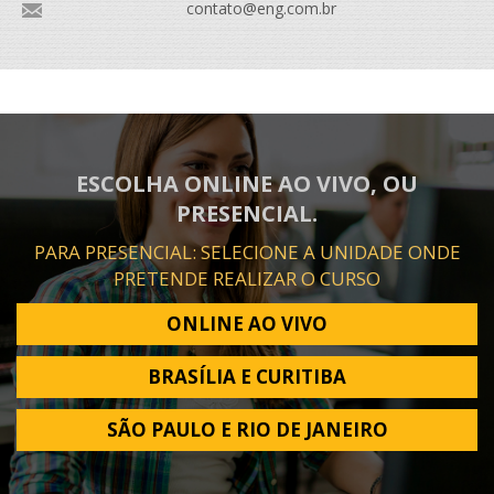
contato@eng.com.br
ESCOLHA ONLINE AO VIVO, OU
PRESENCIAL.
PARA PRESENCIAL: SELECIONE A UNIDADE ONDE
PRETENDE REALIZAR O CURSO
ONLINE AO VIVO
BRASÍLIA E CURITIBA
SÃO PAULO E RIO DE JANEIRO