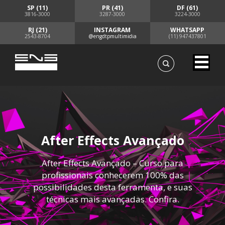
SP (11)
PR (41)
DF (61)
3816-3000
3287-3000
3224-3000
RJ (21)
INSTAGRAM
WHATSAPP
2543-8704
@engdtpmultimidia
(11) 947437801
After Effects Avançado
After Effects Avançado – Curso para
profissionais conhecerem 100% das
possibilidades desta ferramenta, e suas
técnicas mais avançadas. Confira.