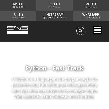
SP (11)
PR (41)
DF (61)
3816-3000
3287-3000
3224-3000
RJ (21)
INSTAGRAM
WHATSAPP
2543-8704
@engdtpmultimidia
(11) 947437801
Python - Fast Track
O Python é a linguagem de programação do
presente e do futuro! Sua carreira garantida
nas mais diversas áreas de tecnologia: Apps,
Web Systems, Data Analysis, entre outras.