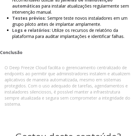
automáticas
para instalar atualizações regularmente sem
intervenção manual.
Testes prévios:
Sempre teste novos instaladores em um
grupo piloto antes de implantar amplamente.
Logs e relatórios:
Utilize os recursos de relatório da
plataforma para auditar implantações e identificar falhas.
Conclusão
O Deep Freeze Cloud facilita o gerenciamento centralizado de
endpoints ao permitir que administradores instalem e atualizem
aplicativos de maneira automatizada, mesmo em sistemas
protegidos. Com o uso adequado de tarefas, agendamentos e
instaladores silenciosos, é possível manter a infraestrutura
sempre atualizada e segura sem comprometer a integridade do
sistema.