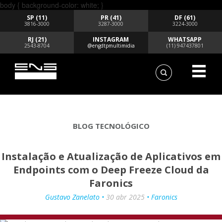
body { background-color: white; }
SP (11)
PR (41)
DF (61)
3816-3000
3287-3000
3224-3000
RJ (21)
INSTAGRAM
WHATSAPP
2543-8704
@engdtpmultimidia
(11) 947437801
BLOG TECNOLÓGICO
Instalação e Atualização de Aplicativos em
Endpoints com o Deep Freeze Cloud da
Faronics
Gustavo Zanelato •
30 abr 2025
• Faronics