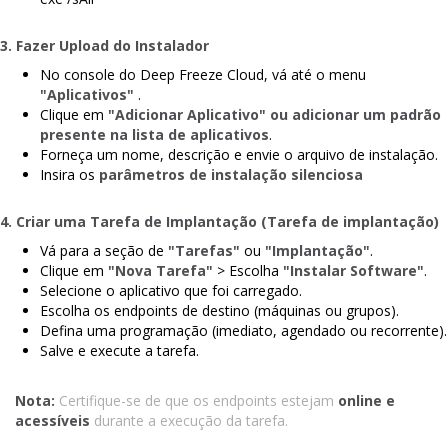
3. Fazer Upload do Instalador
No console do Deep Freeze Cloud, vá até o menu
"Aplicativos"
.
Clique em
"Adicionar Aplicativo" ou adicionar um padrão
presente na lista de aplicativos
.
Forneça um nome, descrição e envie o arquivo de instalação.
Insira os
parâmetros de instalação silenciosa
4. Criar uma Tarefa de Implantação (Tarefa de implantação)
Vá para a seção de
"Tarefas"
ou
"Implantação"
.
Clique em
"Nova Tarefa"
> Escolha
"Instalar Software"
.
Selecione o aplicativo que foi carregado.
Escolha os endpoints de destino (máquinas ou grupos).
Defina uma programação (imediato, agendado ou recorrente).
Salve e execute a tarefa.
Nota:
Certifique-se de que os endpoints estejam
online e
acessíveis
durante a execução da tarefa.