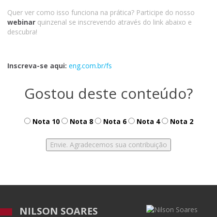
Quer ver como isso funciona na prática? Participe do nosso
webinar
quinzenal se inscrevendo através do link abaixo e
descubra!
Inscreva-se aqui:
eng.com.br/fs
Gostou deste conteúdo?
Nota 10
Nota 8
Nota 6
Nota 4
Nota 2
NILSON SOARES