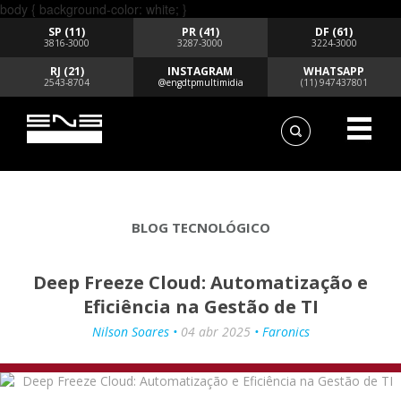
body { background-color: white; }
SP (11)
PR (41)
DF (61)
3816-3000
3287-3000
3224-3000
RJ (21)
INSTAGRAM
WHATSAPP
2543-8704
@engdtpmultimidia
(11) 947437801
BLOG TECNOLÓGICO
Deep Freeze Cloud: Automatização e
Eficiência na Gestão de TI
Nilson Soares •
04 abr 2025
• Faronics