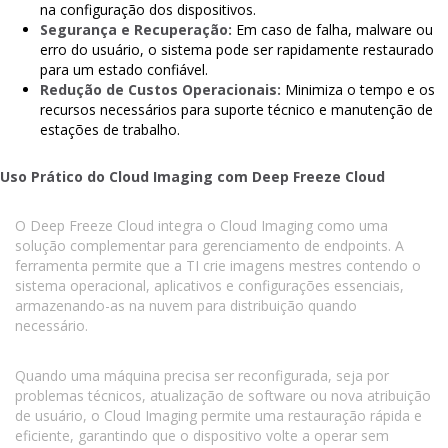
na configuração dos dispositivos.
Segurança e Recuperação:
Em caso de falha, malware ou
erro do usuário, o sistema pode ser rapidamente restaurado
para um estado confiável.
Redução de Custos Operacionais:
Minimiza o tempo e os
recursos necessários para suporte técnico e manutenção de
estações de trabalho.
Uso Prático do Cloud Imaging com Deep Freeze Cloud
O Deep Freeze Cloud integra o Cloud Imaging como uma
solução complementar para gerenciamento de endpoints. A
ferramenta permite que a TI crie imagens mestres contendo o
sistema operacional, aplicativos e configurações essenciais,
armazenando-as na nuvem para distribuição quando
necessário.
Quando uma máquina precisa ser reconfigurada, seja por
problemas técnicos, atualização de software ou nova atribuição
de usuário, o Cloud Imaging permite uma restauração rápida e
eficiente, garantindo que o dispositivo volte a operar sem