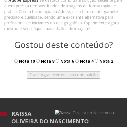
O
Adobe Express
se destaca como uma solução eficiente para
quem precisa remover fundos de imagens de forma rápida e
prática. Com a tecnologia da Adobe, essa ferramenta garante
precisão e qualidade, sendo uma excelente alternativa para
profissionais e iniciantes no design gráfico. Experimente agora
mesmo e simplifique suas edições de imagem!
Gostou deste conteúdo?
Nota 10
Nota 8
Nota 6
Nota 4
Nota 2
RAISSA
OLIVEIRA DO NASCIMENTO