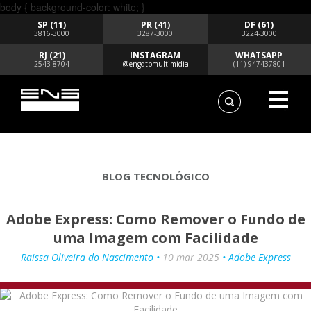
body { background-color: white; }
SP (11)
PR (41)
DF (61)
3816-3000
3287-3000
3224-3000
RJ (21)
INSTAGRAM
WHATSAPP
2543-8704
@engdtpmultimidia
(11) 947437801
BLOG TECNOLÓGICO
Adobe Express: Como Remover o Fundo de
uma Imagem com Facilidade
Raissa Oliveira do Nascimento •
10 mar 2025
• Adobe Express