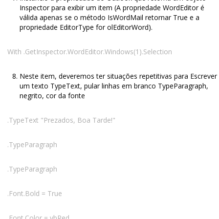
Inspector para exibir um item (A propriedade WordEditor é
válida apenas se o método IsWordMail retornar True e a
propriedade EditorType for olEditorWord).
With .GetInspector.WordEditor.Windows(1).Selection
Neste item, deveremos ter situações repetitivas para Escrever
um texto TypeText, pular linhas em branco TypeParagraph,
negrito, cor da fonte
.TypeText "Prezados, Boa Tarde!"
.TypeParagraph
.TypeParagraph
.Font.Bold = True
.Font.Color = vbRed