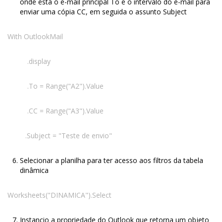
onde está o e-mail principal To e o intervalo do e-mail para
enviar uma cópia CC, em seguida o assunto Subject
With OutlookMail
.display
.To = Range("A2").Value
.CC = Range("A3").Value
.Subject = "Teste de envio"
Selecionar a planilha para ter acesso aos filtros da tabela
dinâmica
Worksheets("DINAMICA").Select
Instancio a propriedade do Outlook que retorna um objeto