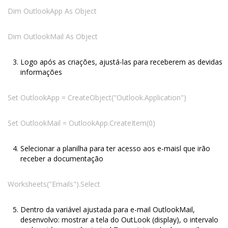
Dim OutlookApp As Object
Dim OutlookMail As Object
Logo após as criações, ajustá-las para receberem as devidas
informações
Set OutlookApp = CreateObject("Outlook.Application")
Set OutlookMail = OutlookApp.CreateItem(0)
Selecionar a planilha para ter acesso aos e-maisl que irão
receber a documentação
Worksheets("Emails").Select
Dentro da variável ajustada para e-mail OutlookMail,
desenvolvo: mostrar a tela do OutLook (display), o intervalo