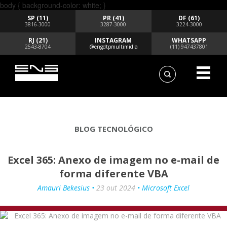
body { background-color: white; }
SP (11)
PR (41)
DF (61)
3816-3000
3287-3000
3224-3000
RJ (21)
INSTAGRAM
WHATSAPP
2543-8704
@engdtpmultimidia
(11) 947437801
BLOG TECNOLÓGICO
Excel 365: Anexo de imagem no e-mail de
forma diferente VBA
Amauri Bekesius •
23 out 2024
• Microsoft Excel