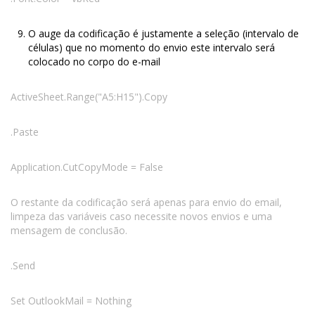
O auge da codificação é justamente a seleção (intervalo de
células) que no momento do envio este intervalo será
colocado no corpo do e-mail
ActiveSheet.Range("A5:H15").Copy
.Paste
Application.CutCopyMode = False
O restante da codificação será apenas para envio do email,
limpeza das variáveis caso necessite novos envios e uma
mensagem de conclusão.
.Send
Set OutlookMail = Nothing