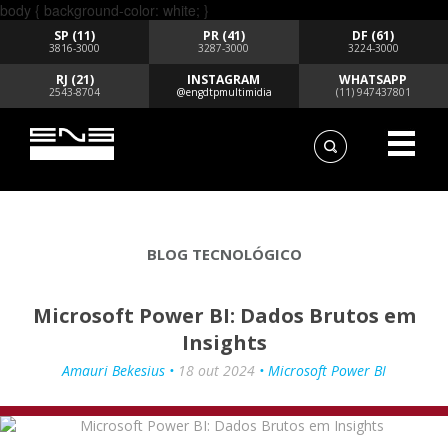
body { background-color: white; }
SP (11)
PR (41)
DF (61)
3816-3000
3287-3000
3224-3000
RJ (21)
INSTAGRAM
WHATSAPP
2543-8704
@engdtpmultimidia
(11) 947437801
BLOG TECNOLÓGICO
Microsoft Power BI: Dados Brutos em
Insights
Amauri Bekesius •
18 out 2024
• Microsoft Power BI