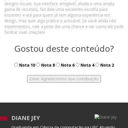
designs visuais. Sua interface amigável, aliada a uma ampla
gama de recursos, faz dele uma excelente escolha para
iniciantes e até para quem já tem alguma experiência em
design, mas quer algo prático e acessível. Se você ainda não
experimentou, vale a pena dar uma chance e ver como ele pode
facilitar suas criações!
Gostou deste conteúdo?
Nota 10
Nota 8
Nota 6
Nota 4
Nota 2
DIANE JEY
Graduanda em Ciência da computação na UBC.Atuando