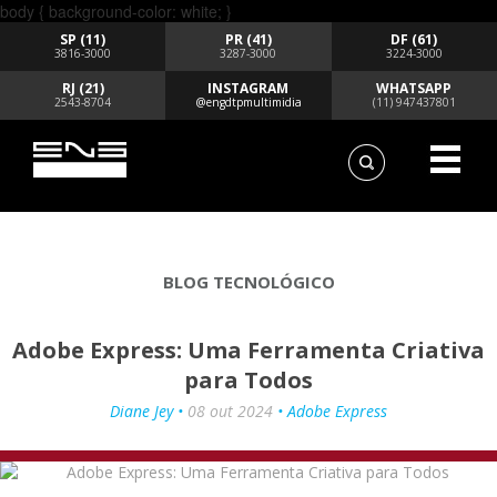
body { background-color: white; }
SP (11)
PR (41)
DF (61)
3816-3000
3287-3000
3224-3000
RJ (21)
INSTAGRAM
WHATSAPP
2543-8704
@engdtpmultimidia
(11) 947437801
BLOG TECNOLÓGICO
Adobe Express: Uma Ferramenta Criativa
para Todos
Diane Jey •
08 out 2024
• Adobe Express