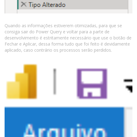
Quando as informações estiverem otimizadas, para que se
consiga sair do Power Query e voltar para a parte de
desenvolvimento é estritamente necessário que use o botão de
Fechar e Aplicar, dessa forma tudo que foi feito é devidamente
aplicado, caso contrário os processos serão perdidos.