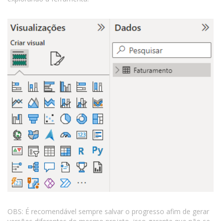
OBS: É recomendável sempre salvar o progresso afim de gerar