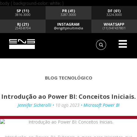
body { background-color: white; }
SP (11)
PR (41)
DF (61)
3816-3000
3287-3000
3224-3000
RJ (21)
INSTAGRAM
WHATSAPP
2543-8704
@engdtpmultimidia
(11) 947437801
BLOG TECNOLÓGICO
Introdução ao Power BI: Conceitos Iniciais.
Jennifer Sicherolli •
10 ago 2023
• Microsoft Power BI