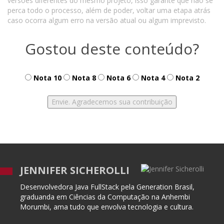
versões diferentes do mesmo projeto, isso garante que não se
perca todo o processo, além de poder, voltar uma etapa atrás
caso ocorra algum erro na versão atual ou algum imprevisto.
Gostou deste conteúdo?
Nota 10
Nota 8
Nota 6
Nota 4
Nota 2
JENNIFER SICHEROLLI
Desenvolvedora Java FullStack pela Generation Brasil,
graduanda em Ciências da Computação na Anhembi
Morumbi, ama tudo que envolva tecnologia e cultura.