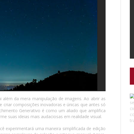
ai além da mera manipulação de imagens. Ao abrir as
e criar composições inovadoras e únicas que antes só
nchimento Generativo é como um aliado que amplifica
orme suas ideias mais audaciosas em realidade visual.
cê experimentará uma maneira simplificada de edição