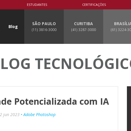
ESTUDANTES
CERTIFICAÇÕES
SÃO PAULO
CURITIBA
BRASÍLI
Blog
(11) 3816-3000
(41) 3287-3000
(61) 3224-3
LOG TECNOLÓGI
ade Potencializada com IA
2 jun 2023
• Adobe Photoshop