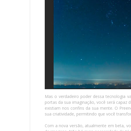
Mas o verdadeiro poder dessa tecnologia v
portas da sua imaginação, você será capaz d
existiam nos confins da sua mente. O Pree
sua criatividade, permitindo que você transf
Com a nova versão, atualmente em beta, vo