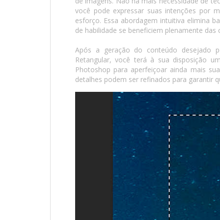
de imagens. Não há mais necessidade de téc
você pode expressar suas intenções por 
esforço. Essa abordagem intuitiva elimina ba
de habilidade se beneficiem plenamente das
Após a geração do conteúdo desejado pel
Retangular, você terá à sua disposição u
Photoshop para aperfeiçoar ainda mais sua 
detalhes podem ser refinados para garantir qu