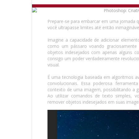
Prepare-se para embarcar em uma jornada que
você ultrapasse limites até então inimagináve
Imagine a capacidade de adicionar element
como um pássaro voando graciosamente 
objetos indesejados com apenas alguns co
consigo um poder verdadeiramente revolucio
visual.
É uma tecnologia baseada em algoritmos a
convolucionais. Essa poderosa ferrament
contexto de uma imagem, possibilitando a g
Ao utilizar comandos de texto simples, v
remover objetos indesejados em suas imagen