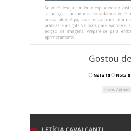
Se você deseja continuar explorando o vasto 
tecnologias inovadoras, convidamos você a 
nosso blog. Aqui, você encontrará informa
práticas e insights valiosos para aprimorar
edição de imagens. Prepare-se para emb
aprimoramento.
Gostou de
Nota 10
Nota 8
LETÍCIA CAVALCANTI