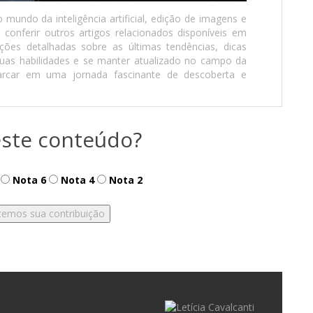
mundo da inteligência artificial, edição de imagens e
conferir outros artigos relacionados disponíveis em
ções detalhadas sobre as últimas tendências, dicas
 suas habilidades e se manter atualizado no campo da
arcar em uma jornada fascinante de descoberta e
ste conteúdo?
Nota 6
Nota 4
Nota 2