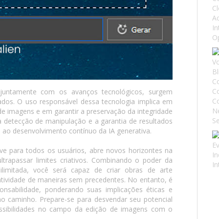
 juntamente com os avanços tecnológicos, surgem
ados. O uso responsável dessa tecnologia implica em
de imagens e em garantir a preservação da integridade
 a detecção de manipulação e a garantia de resultados
 ao desenvolvimento contínuo da IA generativa.
ve para todos os usuários, abre novos horizontes na
trapassar limites criativos. Combinando o poder da
o ilimitada, você será capaz de criar obras de arte
atividade de maneiras sem precedentes. No entanto, é
ponsabilidade, ponderando suas implicações éticas e
o caminho. Prepare-se para desvendar seu potencial
ssibilidades no campo da edição de imagens com o