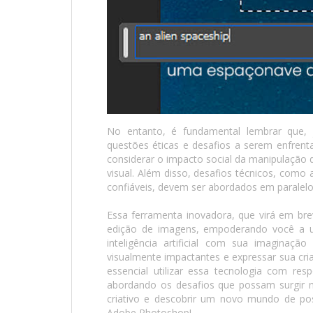
No entanto, é fundamental lembrar que,
questões éticas e desafios a serem enfrent
considerar o impacto social da manipulação 
visual. Além disso, desafios técnicos, como
confiáveis, devem ser abordados em paralelo
Essa ferramenta inovadora, que virá em bre
edição de imagens, empoderando você a ul
inteligência artificial com sua imaginaçã
visualmente impactantes e expressar sua cri
essencial utilizar essa tecnologia com res
abordando os desafios que possam surgir n
criativo e descobrir um novo mundo de po
Adobe Photoshop!