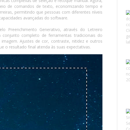
nicas complexas de seleção e retoque manual. Agora,
meio de comandos de texto, economizando tempo e
rreiras, permitindo que pessoas com diferentes níveis
 capacidades avançadas do software.
o Preenchimento Generativo, através do Letreiro
m conjunto completo de ferramentas tradicionais do
imagem. Ajustes de cor, contraste, nitidez e outros
e o resultado final atenda às suas expectativas.