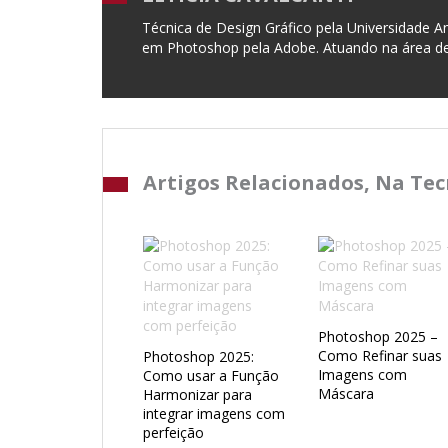
Técnica de Design Gráfico pela Universidade 
em Photoshop pela Adobe. Atuando na área de
Artigos Relacionados, Na Te
Photoshop 2025 –
Como Refinar suas
Photoshop 2025:
Imagens com
Como usar a Função
Máscara
Harmonizar para
integrar imagens com
perfeição