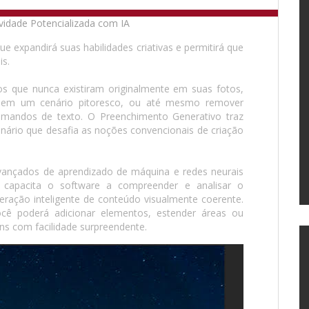
 expandirá suas habilidades criativas e permitirá que
is.
os que nunca existiram originalmente em suas fotos,
em um cenário pitoresco, ou até mesmo remover
mandos de texto. O Preenchimento Generativo traz
nário que desafia as noções convencionais de criação
vançados de aprendizado de máquina e redes neurais
a capacita o software a compreender e analisar o
eração inteligente de conteúdo visualmente coerente.
ocê poderá adicionar elementos, estender áreas ou
s com facilidade surpreendente.