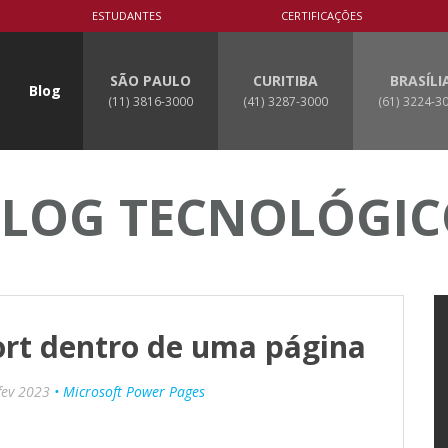
ESTUDANTES
CERTIFICAÇÕES
SÃO PAULO
CURITIBA
BRASÍLI
Blog
(11) 3816-3000
(41) 3287-3000
(61) 3224-3
LOG TECNOLÓGI
ort dentro de uma página
fev 2023
• Microsoft Power Pages