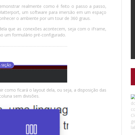
 demonstrar realmente como é feito o passo a passo,
 Matterport, um software para imersão em um espaço
conhecer o ambiente por um tour de 360 graus.
 dela que as conexões acontecem, seja com o iFrame,
o um formulário pré-configurado.
ir como ficará o layout dela, ou seja, a disposição das
oluna sem divisões.