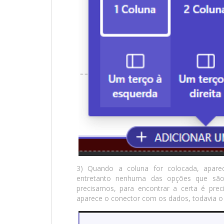
3) Quando a coluna for colocada, apar
entretanto nenhuma das opções que sã
precisamos, para encontrar a certa é prec
aparece o conector com os dados, todavia o 