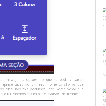
eceram algumas opções do que se pode encaixar,
o apresentadas no primeiro momento são as que
iso clicar nos três pontinhos, nele vocês verão que
que utilizaremos fica na parte “Padrão” em iFrame.