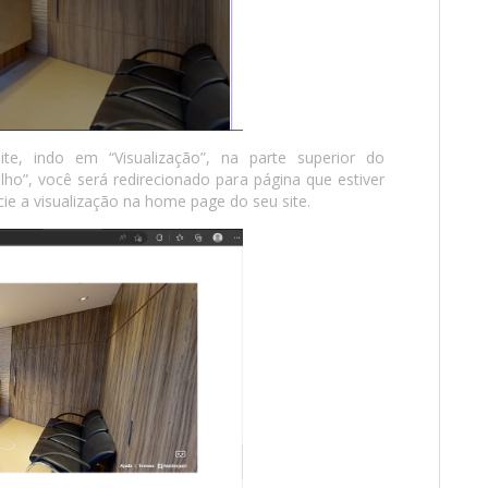
te, indo em “Visualização”, na parte superior do
lho”, você será redirecionado para página que estiver
cie a visualização na home page do seu site.