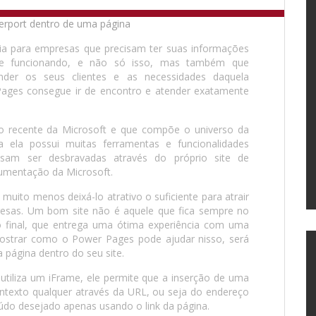
tia para empresas que precisam ter suas informações
re funcionando, e não só isso, mas também que
nder os seus clientes e as necessidades daquela
Pages consegue ir de encontro e atender exatamente
 recente da Microsoft e que compõe o universo da
 ela possui muitas ferramentas e funcionalidades
isam ser desbravadas através do próprio site de
umentação da Microsoft.
 muito menos deixá-lo atrativo o suficiente para atrair
mpresas. Um bom site não é aquele que fica sempre no
final, que entrega uma ótima experiência com uma
 mostrar como o Power Pages pode ajudar nisso, será
página dentro do seu site.
tiliza um iFrame, ele permite que a inserção de uma
ntexto qualquer através da URL, ou seja do endereço
eúdo desejado apenas usando o link da página.