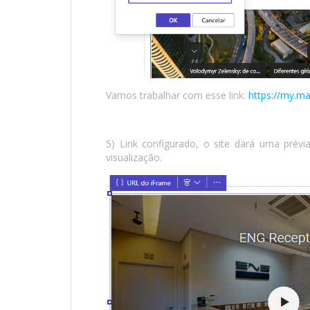
Vamos trabalhar com esse link:
https://my.
5) Link configurado, o site dará uma prév
visualização.