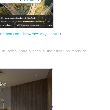
matterport.com/show/?m=1v8QRnnMDU1
ia de como ficará quando o site estiver no modo de