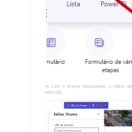
4) Com o iFrame selecionado, o editor del
web/URL