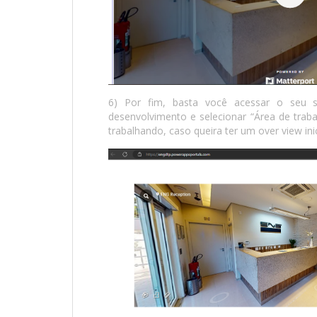
6) Por fim, basta você acessar o seu si
desenvolvimento e selecionar “Área de traba
trabalhando, caso queira ter um over view ini