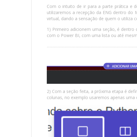
Com o intuito de ir para a parte prática e
utilizaremos a recepção da ENG dentro do
virtual, dando a sensação de quem o utiliza 
1) Primeiro adicionem uma seção, é dentro
com o Power BI, com uma lista ou até mesm
2) Com a seção feita, a próxima etapa é defin
colunas, no exemplo usaremos apenas uma c