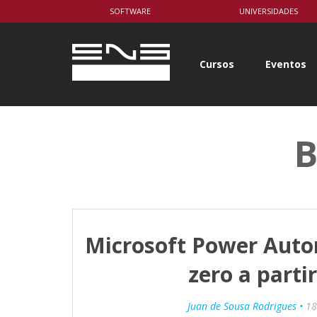
body { background-color: white; }
SOFTWARE
UNIVERSIDADES
Cursos
Eventos
B
Microsoft Power Auto
zero a parti
Juan de Sousa Rodrigues •
18