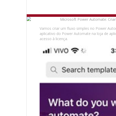
Vamos criar um fluxo simples no Power Auto
aplicativo do Power Automate na loja de apl
acesso à licença.