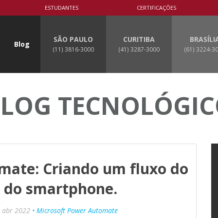
ESTUDANTES
CERTIFICAÇÕES
SÃO PAULO
CURITIBA
BRASÍLI
Blog
(11) 3816-3000
(41) 3287-3000
(61) 3224-3
LOG TECNOLÓGI
mate: Criando um fluxo do
r do smartphone.
 abr 2022
• Microsoft Power Automate