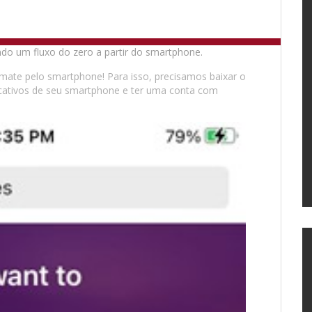
mate pelo smartphone! Para isso, precisamos baixar o
icativos de seu smartphone e ter uma conta com