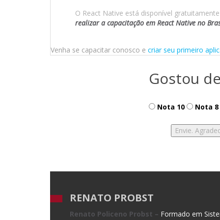
O React Native está disponível gratuitament
realizar a capacitação em React Native no Bras
Venha se capacitar conosco e
criar seu primeiro apli
Gostou de
Nota 10
Nota 8
RENATO PROBST
Renato Policeno Probst –
Formado em Sistem