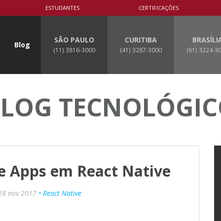
ESTUDANTES
CERTIFICAÇÕES
SÃO PAULO
CURITIBA
BRASÍLI
Blog
(11) 3816-3000
(41) 3287-3000
(61) 3224-3
LOG TECNOLÓGI
e Apps em React Native
28 nov 2017
• React Native