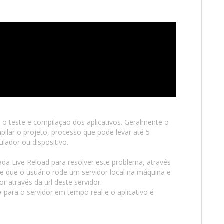
o teste e compilação dos aplicativos. Geralmente o
ilar o projeto, processo que pode levar até 5
lador ou dispositivo.
a Live Reload para resolver este problema, através
e que o usuário rode um servidor local na máquina e
r através da url deste servidor.
 para o servidor em tempo real e o aplicativo é