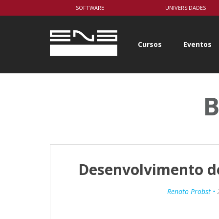
body { background-color: white; }
SOFTWARE
UNIVERSIDADES
Cursos
Eventos
B
Desenvolvimento d
Renato Probst •