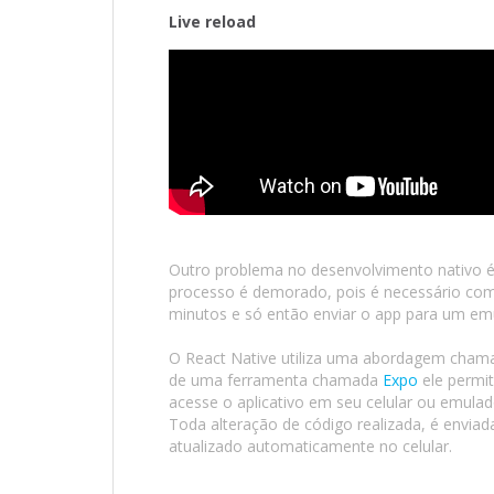
Live reload
Outro problema no desenvolvimento nativo é 
processo é demorado, pois é necessário comp
minutos e só então enviar o app para um emu
O React Native utiliza uma abordagem chamad
de uma ferramenta chamada
Expo
ele permit
acesse o aplicativo em seu celular ou emulado
Toda alteração de código realizada, é enviada
atualizado automaticamente no celular.