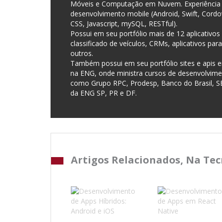
Móveis e Computação em Nuvem. Experiência 
desenvolvimento mobile (Android, Swift, Cord
CSS, Javascript, mySQL, RESTful).
Possui em seu portfólio mais de 12 aplicativos 
classificado de veículos, CRMs, aplicativos par
outros.
Também possui em seu portfólio sites e apis 
na ENG, onde ministra cursos de desenvolvime
como Grupo RPC, Prodesp, Banco do Brasil, SE
da ENG SP, PR e DF.
Artigos Relacionados, Na Te