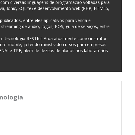
com diversas linguagens de programação voltadas para
ova, Ionic, SQLite) e desenvolvimento web (PHP, HTML5,
publicados, entre eles aplicativos para venda e
a streaming de áudio, jogos, POS, guia de serviços, entre
em tecnologia RESTful. Atua atualmente como instrutor
nto mobile, já tendo ministrado cursos para empresas
NAI e TRE, além de dezeas de alunos nos laboratórios
cnologia