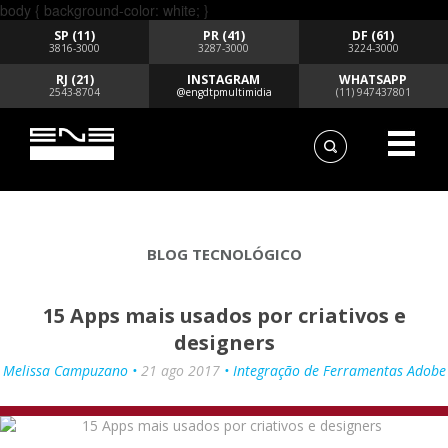
body { background-color: white; }
SP (11)
PR (41)
DF (61)
3816-3000
3287-3000
3224-3000
RJ (21)
INSTAGRAM
WHATSAPP
2543-8704
@engdtpmultimidia
(11) 947437801
BLOG TECNOLÓGICO
15 Apps mais usados por criativos e
designers
Melissa Campuzano •
21 ago 2017
• Integração de Ferramentas Adobe