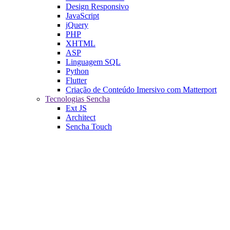
Design Responsivo
JavaScript
jQuery
PHP
XHTML
ASP
Linguagem SQL
Python
Flutter
Criação de Conteúdo Imersivo com Matterport
Tecnologias Sencha
Ext JS
Architect
Sencha Touch