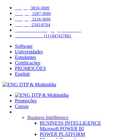
SP (11)
3816-3000
PR (41)
3287-3000
DF (61)
3224-3000
RJ (21)
2543-8704
INSTAGRAM
@engdtpmultimidia
WHATSAPP
(11) 947437801
Software
Universidades
Estudantes
Certificações
PROMOÇÕES
English
Promoções
Cursos
Cursos
Business Intelligence
BUSINESS INTELLIGENCE
Microsoft POWER BI
POWER PLATFORM