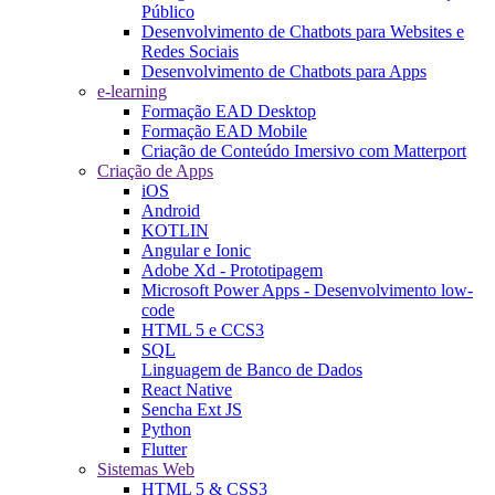
Público
Desenvolvimento de Chatbots para Websites e
Redes Sociais
Desenvolvimento de Chatbots para Apps
e-learning
Formação EAD Desktop
Formação EAD Mobile
Criação de Conteúdo Imersivo com Matterport
Criação de Apps
iOS
Android
KOTLIN
Angular e Ionic
Adobe Xd - Prototipagem
Microsoft Power Apps - Desenvolvimento low-
code
HTML 5 e CCS3
SQL
Linguagem de Banco de Dados
React Native
Sencha Ext JS
Python
Flutter
Sistemas Web
HTML 5 & CSS3