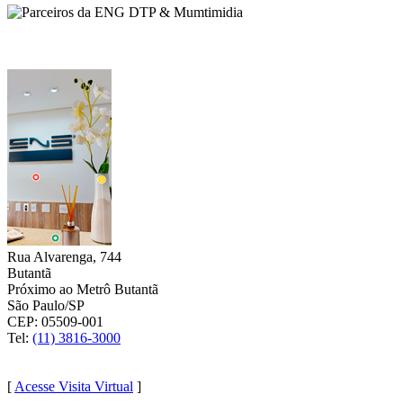
ENG DTP & Multimídia: CONHEÇA NOSSAS SEDES:
SÃO PAULO
Rua Alvarenga, 744
Butantã
Próximo ao Metrô Butantã
São Paulo/SP
CEP: 05509-001
Tel:
(11) 3816-3000
(11) 9 4048-9420
[
Acesse Visita Virtual
]
CURITIBA