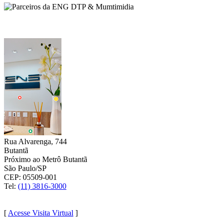
ENG DTP & Multimídia: CONHEÇA NOSSAS SEDES:
SÃO PAULO
Rua Alvarenga, 744
Butantã
Próximo ao Metrô Butantã
São Paulo/SP
CEP: 05509-001
Tel:
(11) 3816-3000
(11) 9 4048-9420
[
Acesse Visita Virtual
]
CURITIBA