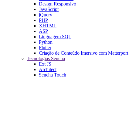
Design Responsivo
JavaScript
jQuery
PHP
XHTML
ASP
Linguagem SQL
Python
Flutter
Criação de Conteúdo Imersivo com Matterport
Tecnologias Sencha
Ext JS
Architect
Sencha Touch