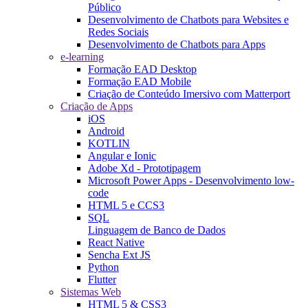
Público
Desenvolvimento de Chatbots para Websites e
Redes Sociais
Desenvolvimento de Chatbots para Apps
e-learning
Formação EAD Desktop
Formação EAD Mobile
Criação de Conteúdo Imersivo com Matterport
Criação de Apps
iOS
Android
KOTLIN
Angular e Ionic
Adobe Xd - Prototipagem
Microsoft Power Apps - Desenvolvimento low-
code
HTML 5 e CCS3
SQL
Linguagem de Banco de Dados
React Native
Sencha Ext JS
Python
Flutter
Sistemas Web
HTML 5 & CSS3