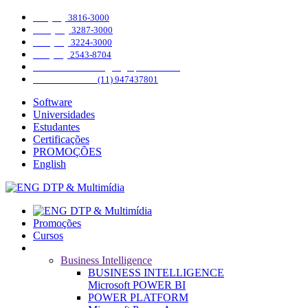
SP (11)
3816-3000
PR (41)
3287-3000
DF (61)
3224-3000
RJ (21)
2543-8704
INSTAGRAM
@engdtpmultimidia
WHATSAPP
(11) 947437801
Software
Universidades
Estudantes
Certificações
PROMOÇÕES
English
Promoções
Cursos
Cursos
Business Intelligence
BUSINESS INTELLIGENCE
Microsoft POWER BI
POWER PLATFORM