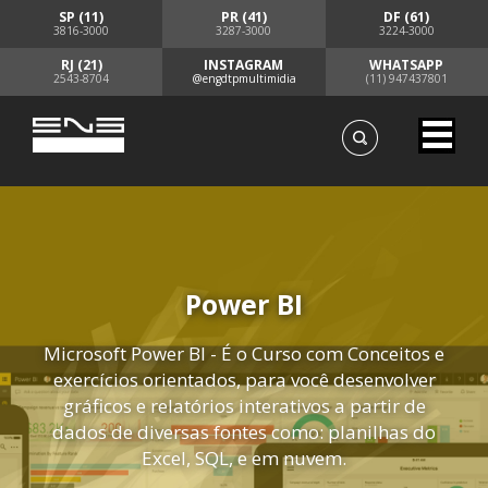
SP (11)
PR (41)
DF (61)
3816-3000
3287-3000
3224-3000
RJ (21)
INSTAGRAM
WHATSAPP
2543-8704
@engdtpmultimidia
(11) 947437801
Power BI
Microsoft Power BI - É o Curso com Conceitos e
exercícios orientados, para você desenvolver
gráficos e relatórios interativos a partir de
dados de diversas fontes como: planilhas do
Excel, SQL, e em nuvem.