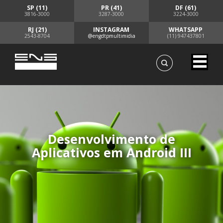
SP (11)
PR (41)
DF (61)
3816-3000
3287-3000
3224-3000
RJ (21)
INSTAGRAM
WHATSAPP
2543-8704
@engdtpmultimidia
(11) 947437801
Desenvolvimento de
Aplicativos em Android III