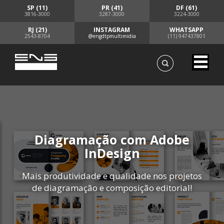
SP (11)
PR (41)
DF (61)
3816-3000
3287-3000
3224-3000
RJ (21)
INSTAGRAM
WHATSAPP
2543-8704
@engdtpmultimidia
(11) 947437801
Diagramação com Adobe
InDesign
Mais produtividade e qualidade nos projetos
de diagramação e composição editorial!