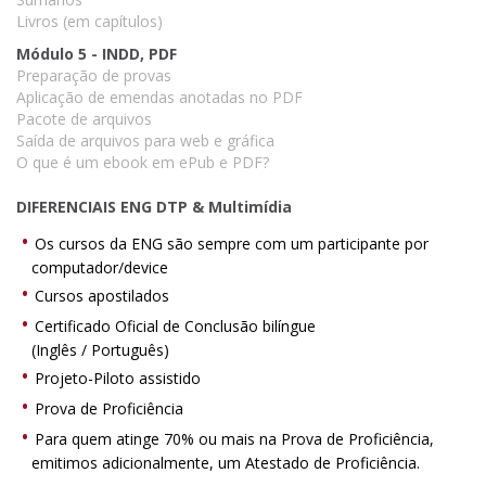
Livros (em capítulos)
Módulo 5 - INDD, PDF
Preparação de provas
Aplicação de emendas anotadas no PDF
Pacote de arquivos
Saída de arquivos para web e gráfica
O que é um ebook em ePub e PDF?
DIFERENCIAIS ENG DTP & Multimídia
Os cursos da ENG são sempre com um participante por
computador/device
Cursos apostilados
Certificado Oficial de Conclusão bilíngue
(Inglês / Português)
Projeto-Piloto assistido
Prova de Proficiência
Para quem atinge 70% ou mais na Prova de Proficiência,
emitimos adicionalmente, um Atestado de Proficiência.