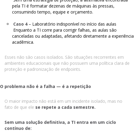
pela TI é formatar dezenas de máquinas às pressas,
consumindo tempo, equipe e orçamento.
Caso 4
– Laboratório indisponível no início das aulas
Enquanto a TI corre para corrigir falhas, as aulas são
canceladas ou adaptadas, afetando diretamente a experiência
acadêmica.
Esses não são casos isolados. São situações recorrentes em
ambientes educacionais que não possuem uma política clara de
proteção e padronização de endpoints.
O problema não é a falha — é a repetição
O maior impacto não está em um incidente isolado, mas no
fato de que ele
se repete a cada semestre.
Sem uma solução definitiva, a TI entra em um ciclo
contínuo de: