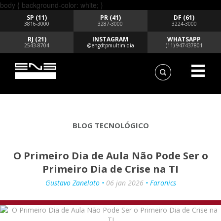
body { background-color: white; }
SP (11)
PR (41)
DF (61)
3816-3000
3287-3000
3224-3000
RJ (21)
INSTAGRAM
WHATSAPP
2543-8704
@engdtpmultimidia
(11) 947437801
BLOG TECNOLÓGICO
O Primeiro Dia de Aula Não Pode Ser o
Primeiro Dia de Crise na TI
Gustavo Zanelato •
06 jan 2026
• Faronics