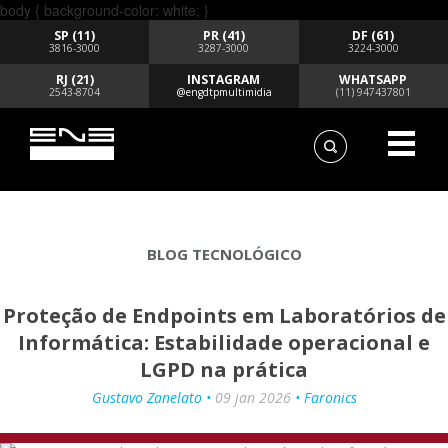
body { background-color: white; }
SP (11)
PR (41)
DF (61)
3816-3000
3287-3000
3224-3000
RJ (21)
INSTAGRAM
WHATSAPP
2543-8704
@engdtpmultimidia
(11) 947437801
BLOG TECNOLÓGICO
Proteção de Endpoints em Laboratórios de
Informática: Estabilidade operacional e
LGPD na prática
Gustavo Zanelato •
09 jan 2026
• Faronics