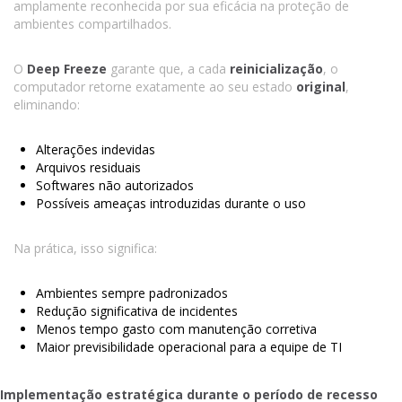
amplamente reconhecida por sua eficácia na proteção de
ambientes compartilhados.
O
Deep Freeze
garante que, a cada
reinicialização
, o
computador retorne exatamente ao seu estado
original
,
eliminando:
Alterações indevidas
Arquivos residuais
Softwares não autorizados
Possíveis ameaças introduzidas durante o uso
Na prática, isso significa:
Ambientes sempre padronizados
Redução significativa de incidentes
Menos tempo gasto com manutenção corretiva
Maior previsibilidade operacional para a equipe de TI
Implementação estratégica durante o período de recesso