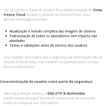
Um dos pontos-chave do projeto foi a implementação do
Deep
Freeze Cloud
durante o período de recesso/férias. Essa
decisão estratégica permitiu:
Atualização e revisão completa das imagens de sistema
Padronização de todos os laboratórios sem impacto nas
atividades
Testes e validações antes do retorno dos usuários
Esse cuidado demonstra que a segurança da informação não se
resume à ferramenta, mas também ao planejamento correto
da sua implantação.
Conscientização do usuário como parte da segurança
Além da proteção técnica, a
ENG DTP & Multimídia
implementou um papel de parede institucional de alerta em
todas as máquinas dos laboratórios.