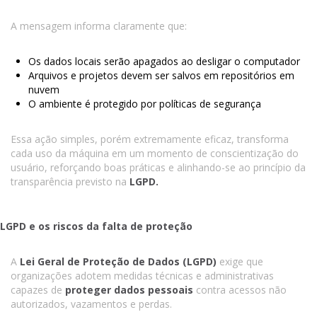
A mensagem informa claramente que:
Os dados locais serão apagados ao desligar o computador
Arquivos e projetos devem ser salvos em repositórios em
nuvem
O ambiente é protegido por políticas de segurança
Essa ação simples, porém extremamente eficaz, transforma
cada uso da máquina em um momento de conscientização do
usuário, reforçando boas práticas e alinhando-se ao princípio da
transparência previsto na
LGPD.
LGPD e os riscos da falta de proteção
A
Lei Geral de Proteção de Dados (LGPD)
exige que
organizações adotem medidas técnicas e administrativas
capazes de
proteger dados pessoais
contra acessos não
autorizados, vazamentos e perdas.