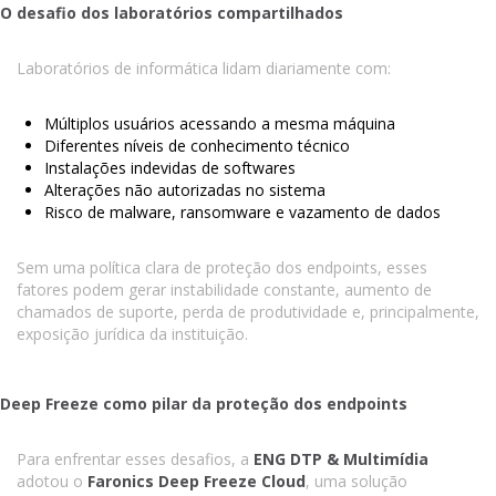
O desafio dos laboratórios compartilhados
Laboratórios de informática lidam diariamente com:
Múltiplos usuários acessando a mesma máquina
Diferentes níveis de conhecimento técnico
Instalações indevidas de softwares
Alterações não autorizadas no sistema
Risco de malware, ransomware e vazamento de dados
Sem uma política clara de proteção dos endpoints, esses
fatores podem gerar instabilidade constante, aumento de
chamados de suporte, perda de produtividade e, principalmente,
exposição jurídica da instituição.
Deep Freeze como pilar da proteção dos endpoints
Para enfrentar esses desafios, a
ENG DTP & Multimídia
adotou o
Faronics Deep Freeze Cloud
, uma solução