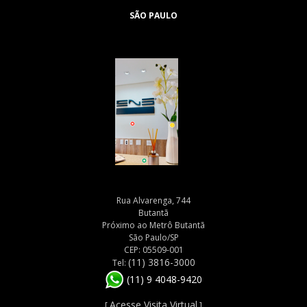
SÃO PAULO
Rua Alvarenga, 744
Butantã
Próximo ao Metrô Butantã
São Paulo/SP
CEP: 05509-001
(11) 3816-3000
Tel:
(11) 9 4048-9420
Acesse Visita Virtual
[
]