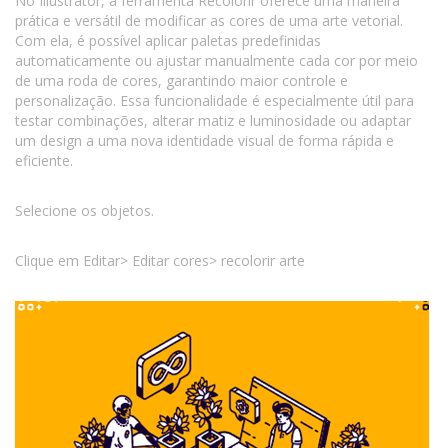
No Illustrator, a ferramenta Recolorir oferece uma maneira
prática e versátil de modificar as cores de uma arte vetorial.
Com ela, é possível aplicar paletas predefinidas
automaticamente ou ajustar manualmente cada cor por meio
de uma roda de cores, garantindo maior controle e
personalização. Essa funcionalidade é especialmente útil para
testar combinações, alterar matiz e luminosidade ou adaptar
um design a uma nova identidade visual de forma rápida e
eficiente.
Selecione os objetos.
Clique em Editar> Editar cores> recolorir arte