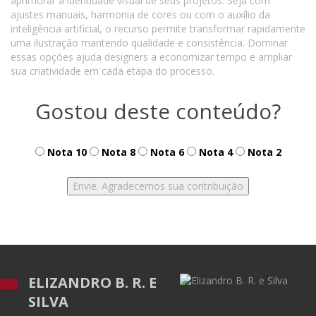
aprimorar a identidade visual de seus projetos. Seja com
ajustes manuais, harmonia de cores ou com o auxílio da
inteligência artificial, o recurso permite transformar rapidamente
uma ilustração mantendo qualidade e consistência. Dominar
essas opções ajuda designers a economizar tempo e ampliar
sua criatividade em cada etapa do processo.
Gostou deste conteúdo?
Nota 10
Nota 8
Nota 6
Nota 4
Nota 2
ELIZANDRO B. R. E
SILVA