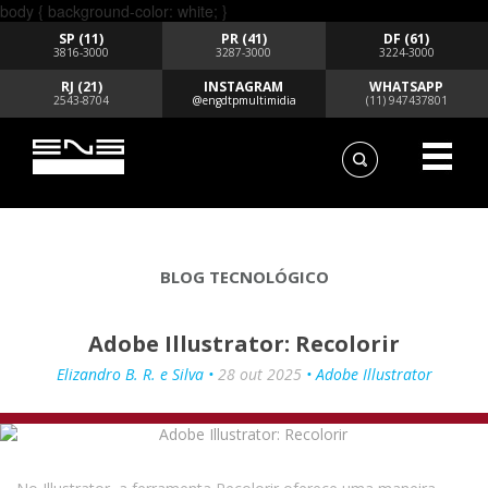
body { background-color: white; }
SP (11)
PR (41)
DF (61)
3816-3000
3287-3000
3224-3000
RJ (21)
INSTAGRAM
WHATSAPP
2543-8704
@engdtpmultimidia
(11) 947437801
BLOG TECNOLÓGICO
Adobe Illustrator: Recolorir
Elizandro B. R. e Silva •
28 out 2025
• Adobe Illustrator