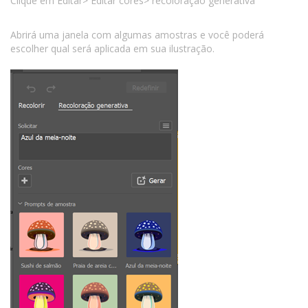
Clique em Editar> Editar cores> recoloração generativa
Abrirá uma janela com algumas amostras e você poderá
escolher qual será aplicada em sua ilustração.