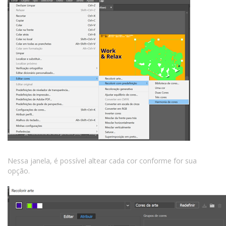
Nessa janela, é possível altear cada cor conforme for sua
opção.