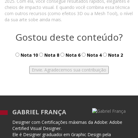
2025. Com ela, você consegue resultados rápidos, elegantes e
cheios de impacto visual. E quando você combina essa técnica
com outros recursos (como efeitos 3D ou a Mesh Tool), o nível
da sua arte sobe ainda mais.
Gostou deste conteúdo?
Nota 10
Nota 8
Nota 6
Nota 4
Nota 2
GABRIEL FRANÇA
Designer com Certificações máximas da Adobe: Adobe
Certified Visual Designer.
Ele é Designer graduadoi em Graphic Design pela