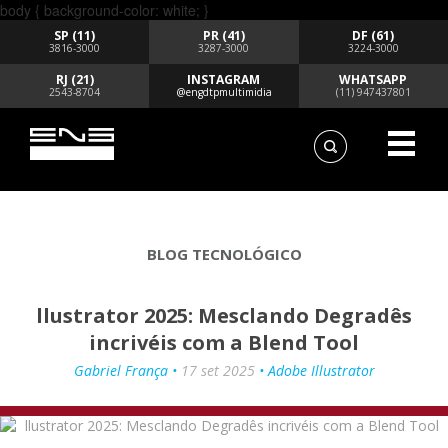
body { background-color: white; }
SP (11)
PR (41)
DF (61)
3816-3000
3287-3000
3224-3000
RJ (21)
INSTAGRAM
WHATSAPP
2543-8704
@engdtpmultimidia
(11) 947437801
BLOG TECNOLÓGICO
llustrator 2025: Mesclando Degradês
incrivéis com a Blend Tool
Gabriel França •
17 set 2025
• Adobe Illustrator