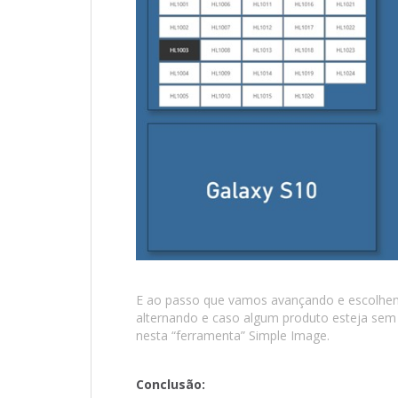
E ao passo que vamos avançando e escolhen
alternando e caso algum produto esteja se
nesta “ferramenta” Simple Image.
Conclusão: