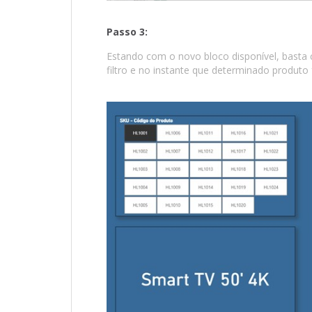
Passo 3:
Estando com o novo bloco disponível, basta 
filtro e no instante que determinado produto