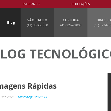
ESTUDANTES
CERTIFICAÇÕES
SÃO PAULO
CURITIBA
BRASÍLI
Blog
(11) 3816-3000
(41) 3287-3000
(61) 3224-3
LOG TECNOLÓGI
Imagens Rápidas
 set 2025
• Microsoft Power BI