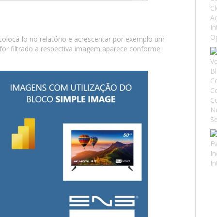
colocá-lo no relatório e acrescentar por exemplo um
 for filtrado a respectiva imagem aparece conforme: