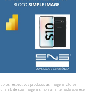
do os respectivos produtos as imagens vão se
m um link de sua imagem simplesmente nada aparece