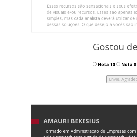
Esses recursos são sensacionais e seus efeit
de visuais e/ou recursos. Esses são apenas
simples, mas cada analista deverá utilizar de
dessas soluções. O que desejo a vocês são i
Gostou de
Nota 10
Nota 8
AMAURI BEKESIUS
Formado em Administração de Empresas com P