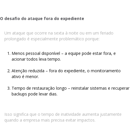
O desafio do ataque fora do expediente
Um ataque que ocorre na sexta à noite ou em um feriado
prolongado é especialmente problemático porque:
Menos pessoal disponível – a equipe pode estar fora, e
acionar todos leva tempo.
Atenção reduzida – fora do expediente, o monitoramento
ativo é menor.
Tempo de restauração longo – reinstalar sistemas e recuperar
backups pode levar dias.
Isso significa que o tempo de inatividade aumenta justamente
quando a empresa mais precisa evitar impactos.