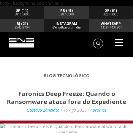
body { background-color: white; }
SP (11)
PR (41)
DF (61)
3816-3000
3287-3000
3224-3000
RJ (21)
INSTAGRAM
WHATSAPP
2543-8704
@engdtpmultimidia
(11) 947437801
BLOG TECNOLÓGICO
Faronics Deep Freeze: Quando o
Ransomware ataca fora do Expediente
Gustavo Zanelato •
15 ago 2025
• Faronics