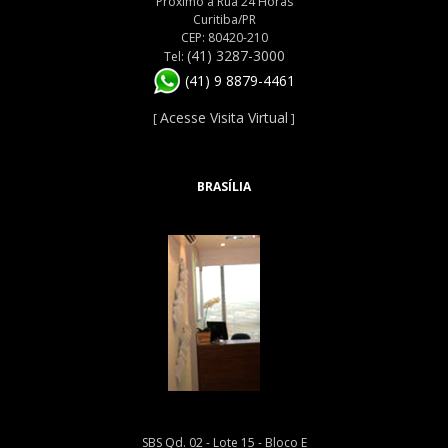
Próximo à Rua 24 Horas
Curitiba/PR
CEP: 80420-210
(41) 3287-3000
Tel:
(41) 9 8879-4461
Acesse Visita Virtual
[
]
BRASÍLIA
SBS Qd. 02 - Lote 15 - Bloco E