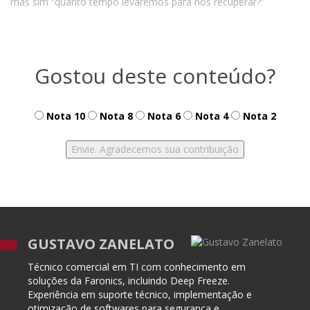
mas sim “quanto tempo levaremos para nos recuperar?”
Gostou deste conteúdo?
Nota 10
Nota 8
Nota 6
Nota 4
Nota 2
GUSTAVO ZANELATO
Técnico comercial em TI com conhecimento em
soluções da Faronics, incluindo Deep Freeze.
Experiência em suporte técnico, implementação e
otimização de softwares para segurança e