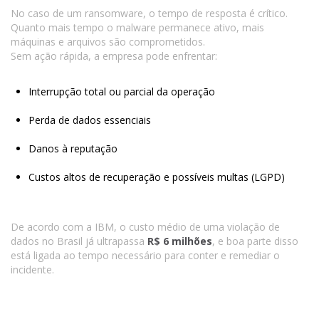
No caso de um ransomware, o tempo de resposta é crítico.
Quanto mais tempo o malware permanece ativo, mais
máquinas e arquivos são comprometidos.
Sem ação rápida, a empresa pode enfrentar:
Interrupção total ou parcial da operação
Perda de dados essenciais
Danos à reputação
Custos altos de recuperação e possíveis multas (LGPD)
De acordo com a IBM, o custo médio de uma violação de
dados no Brasil já ultrapassa
R$ 6 milhões
, e boa parte disso
está ligada ao tempo necessário para conter e remediar o
incidente.