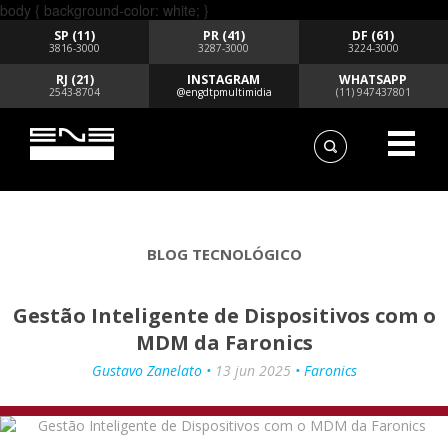
body { background-color: white; }
SP (11)
PR (41)
DF (61)
3816-3000
3287-3000
3224-3000
RJ (21)
INSTAGRAM
WHATSAPP
2543-8704
@engdtpmultimidia
(11) 947437801
BLOG TECNOLÓGICO
Gestão Inteligente de Dispositivos com o
MDM da Faronics
Gustavo Zanelato •
13 jun 2025
• Faronics