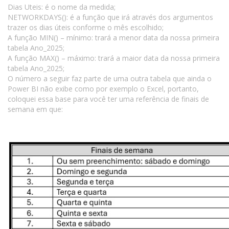
Dias Uteis: é o nome da medida;
NETWORKDAYS(): é a função que irá através dos argumentos
trazer os dias úteis conforme o mês escolhido;
A função MIN() – mínimo: trará a menor data da nossa primeira
tabela Ano_2025;
A função MAX() – máximo: trará a maior data da nossa primeira
tabela Ano_2025;
O número a seguir faz parte de uma outra tabela que ainda o
Power BI não exibe como por exemplo o Excel, portanto,
coloquei essa base para você ter uma referência de finais de
semana em que: