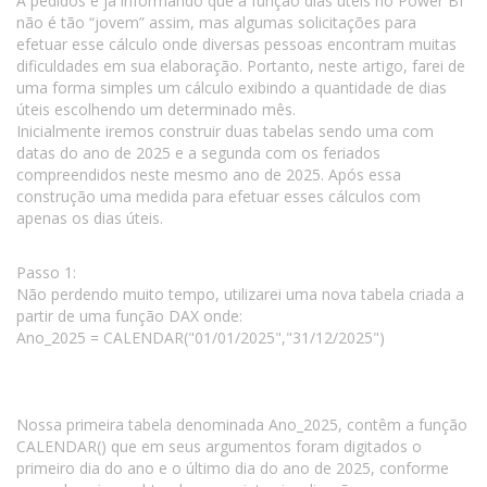
A pedidos e já informando que a função dias úteis no Power BI
não é tão “jovem” assim, mas algumas solicitações para
efetuar esse cálculo onde diversas pessoas encontram muitas
dificuldades em sua elaboração. Portanto, neste artigo, farei de
uma forma simples um cálculo exibindo a quantidade de dias
úteis escolhendo um determinado mês.
Inicialmente iremos construir duas tabelas sendo uma com
datas do ano de 2025 e a segunda com os feriados
compreendidos neste mesmo ano de 2025. Após essa
construção uma medida para efetuar esses cálculos com
apenas os dias úteis.
Passo 1:
Não perdendo muito tempo, utilizarei uma nova tabela criada a
partir de uma função DAX onde:
Ano_2025 = CALENDAR("01/01/2025","31/12/2025")
Nossa primeira tabela denominada Ano_2025, contêm a função
CALENDAR() que em seus argumentos foram digitados o
primeiro dia do ano e o último dia do ano de 2025, conforme