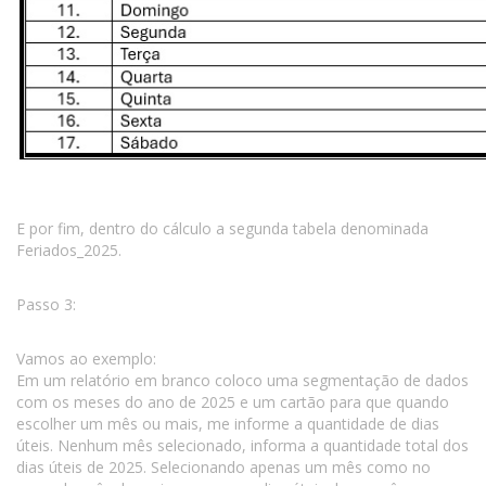
E por fim, dentro do cálculo a segunda tabela denominada
Feriados_2025.
Passo 3:
Vamos ao exemplo:
Em um relatório em branco coloco uma segmentação de dados
com os meses do ano de 2025 e um cartão para que quando
escolher um mês ou mais, me informe a quantidade de dias
úteis. Nenhum mês selecionado, informa a quantidade total dos
dias úteis de 2025. Selecionando apenas um mês como no