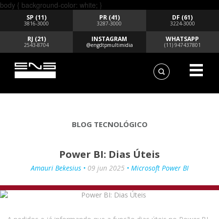
body { background-color: white; }
SP (11)
PR (41)
DF (61)
3816-3000
3287-3000
3224-3000
RJ (21)
INSTAGRAM
WHATSAPP
2543-8704
@engdtpmultimidia
(11) 947437801
BLOG TECNOLÓGICO
Power BI: Dias Úteis
Amauri Bekesius •
09 jun 2025
• Microsoft Power BI