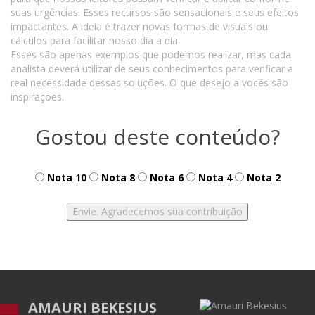
suas urgências. Esses recursos são sensacionais e seus efeitos
impactantes. A ideia é trazer novas formas de visuais ou
cálculos para facilitar nosso dia a dia.
Esses são apenas exemplos que podemos realizar, mas cada
analista deverá utilizar de seus conhecimentos para verificar a
real necessidade dessas soluções. O que desejo a vocês são
inspirações.
Gostou deste conteúdo?
Nota 10
Nota 8
Nota 6
Nota 4
Nota 2
AMAURI BEKESIUS