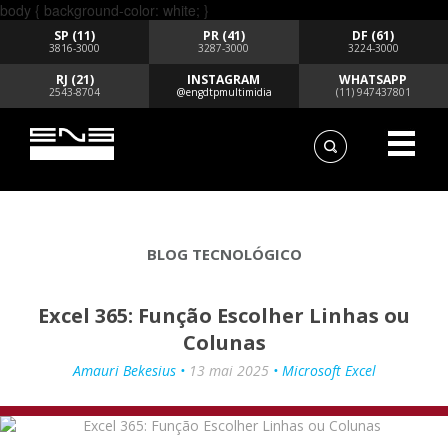
body { background-color: white; }
SP (11)
PR (41)
DF (61)
3816-3000
3287-3000
3224-3000
RJ (21)
INSTAGRAM
WHATSAPP
2543-8704
@engdtpmultimidia
(11) 947437801
BLOG TECNOLÓGICO
Excel 365: Função Escolher Linhas ou
Colunas
Amauri Bekesius •
13 mai 2025
• Microsoft Excel