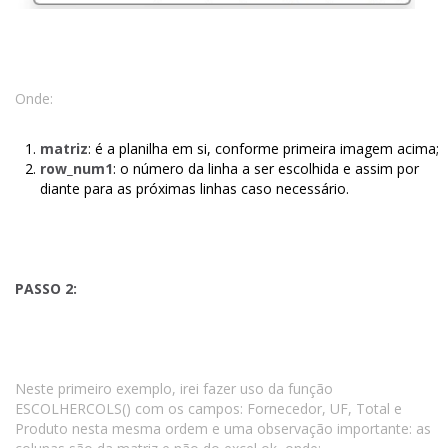
Onde:
matriz
: é a planilha em si, conforme primeira imagem acima;
row_num1
: o número da linha a ser escolhida e assim por
diante para as próximas linhas caso necessário.
PASSO 2:
Neste primeiro exemplo, irei fazer uso da função
ESCOLHERCOLS() com os campos: Fornecedor, UF, Total e
Produto nesta mesma ordem e uma observação importante: as