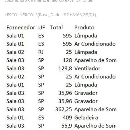
colunas são da matriz e não do excel ok, onde:
=ESCOLHERCOLS(Base_Dados!B2:H8468;2;5;7;1)