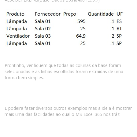
Prontinho, verifiquem que todas as colunas da base foram
selecionadas e as linhas escolhidas foram extraídas de uma
forma bem simples.
E podeira fazer diversos outros exemplos mas a ideia é mostrar
mais uma das facilidades ao qual o MS-Excel 365 nos tráz.